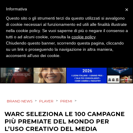
STRATEGIE
×
Informativa
Questo sito o gli strumenti terzi da questo utilizzati si avvalgono
di cookie necessari al funzionamento ed utili alle finalità illustrate
nella cookie policy. Se vuoi saperne di più o negare il consenso a
CINEMA
tutti o ad alcuni cookie, consulta la
cookie policy
.
Chiudendo questo banner, scorrendo questa pagina, cliccando
su un link o proseguendo la navigazione in altra maniera,
DIGITALE
acconsenti all’uso dei cookie.
EDITORIA
ESTERNA
RADIO / AUDIO
>
>
>
BRAND NEWS
PLAYER
PREMI
TV
WARC SELEZIONA LE 100 CAMPAGNE
PIÙ PREMIATE DEL MONDO PER
L’USO CREATIVO DEL MEDIA