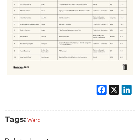
Faceb
X
L
Tags:
Warc