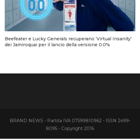
Beefeater e Lucky Generals recuperano ‘Virtual Insanity’
dei Jamiroquai per il lancio della versione 0.0%
BRAND NEWS - Partita IVA 07599810962 - ISSN 2499-
8095 - Copyright 2016