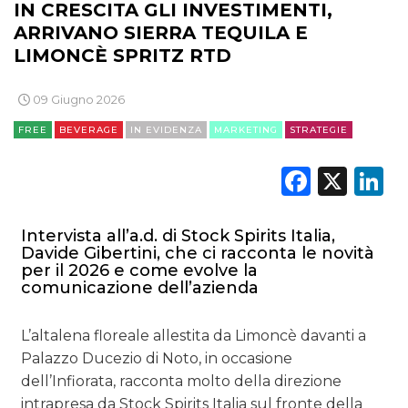
IN CRESCITA GLI INVESTIMENTI,
ARRIVANO SIERRA TEQUILA E
LIMONCÈ SPRITZ RTD
09 Giugno 2026
FREE
BEVERAGE
IN EVIDENZA
MARKETING
STRATEGIE
Faceb
X
L
Intervista all’a.d. di Stock Spirits Italia,
Davide Gibertini, che ci racconta le novità
per il 2026 e come evolve la
comunicazione dell’azienda
L’altalena floreale allestita da Limoncè davanti a
Palazzo Ducezio di Noto, in occasione
dell’Infiorata, racconta molto della direzione
intrapresa da Stock Spirits Italia sul fronte della