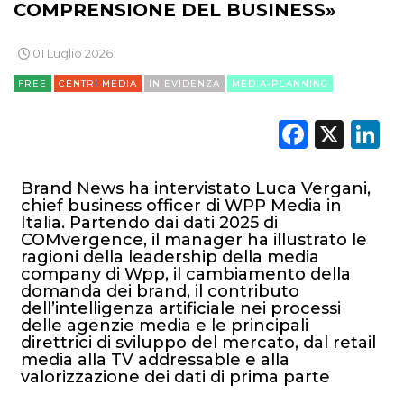
COMPRENSIONE DEL BUSINESS»
01 Luglio 2026
FREE
CENTRI MEDIA
IN EVIDENZA
MEDIA-PLANNING
Faceb
X
L
Brand News ha intervistato Luca Vergani,
chief business officer di WPP Media in
Italia. Partendo dai dati 2025 di
COMvergence, il manager ha illustrato le
ragioni della leadership della media
company di Wpp, il cambiamento della
domanda dei brand, il contributo
dell’intelligenza artificiale nei processi
delle agenzie media e le principali
direttrici di sviluppo del mercato, dal retail
media alla TV addressable e alla
valorizzazione dei dati di prima parte