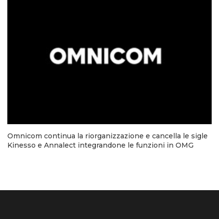
Omnicom continua la riorganizzazione e cancella le sigle
Kinesso e Annalect integrandone le funzioni in OMG