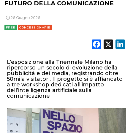
FUTURO DELLA COMUNICAZIONE
26 Giugno 2026
FREE
CONCESSIONARIE
Faceb
X
L
L’esposizione alla Triennale Milano ha
ripercorso un secolo di evoluzione della
pubblicità e dei media, registrando oltre
50mila visitatori. Il progetto si è affiancato
a tre workshop dedicati all’impatto
dell’intelligenza artificiale sulla
comunicazione