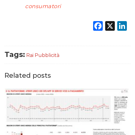
consumatori
Faceb
X
L
Tags:
Rai Pubblicità
Related posts