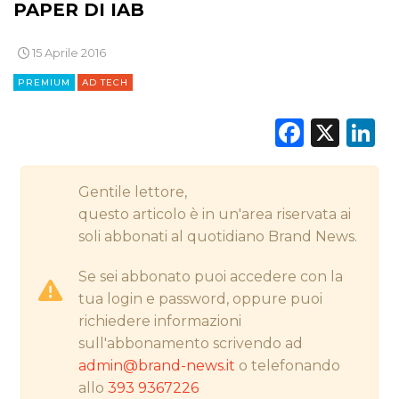
PAPER DI IAB
CINEMA
15 Aprile 2016
DIGITALE
PREMIUM
AD TECH
EDITORIA
Faceb
X
L
ESTERNA
Gentile lettore,
RADIO / AUDIO
questo articolo è in un'area riservata ai
TV
soli abbonati al quotidiano Brand News.
Se sei abbonato puoi accedere con la
tua login e password, oppure puoi
richiedere informazioni
sull'abbonamento scrivendo ad
admin@brand-news.it
o telefonando
DATI
allo
393 9367226