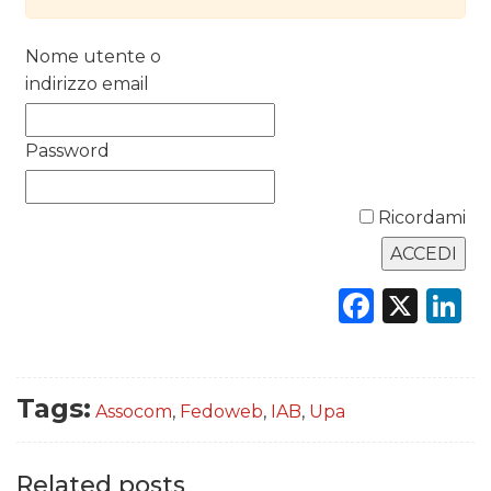
RICERCHE
Nome utente o
PREVISIONI/SCENARI
indirizzo email
NORMATIVE
Password
TREND
Ricordami
CASE HISTORY
OPINIONI
Faceb
X
L
Tags:
Assocom
,
Fedoweb
,
IAB
,
Upa
Related posts