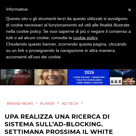
×
Informativa
EVENTI
Questo sito o gli strumenti terzi da questo utilizzati si avvalgono
di cookie necessari al funzionamento ed utili alle finalità illustrate
MOBILE
nella cookie policy. Se vuoi saperne di più o negare il consenso a
tutti o ad alcuni cookie, consulta la
cookie policy
.
PROMOZIONI
Chiudendo questo banner, scorrendo questa pagina, cliccando
su un link o proseguendo la navigazione in altra maniera,
acconsenti all’uso dei cookie.
PRODOTTI
PUNTI VENDITA
CSR
>
>
>
BRAND NEWS
PLAYER
AD TECH
STRATEGIE
UPA REALIZZA UNA RICERCA DI
SISTEMA SULL’AD-BLOCKING.
SETTIMANA PROSSIMA IL WHITE