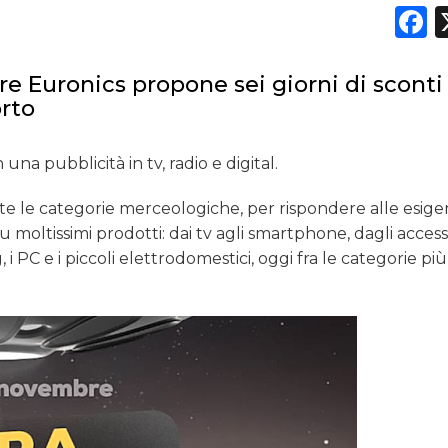
RICERCHE
F
PREVISIONI/SCENARI
re Euronics propone sei giorni di sconti
NORMATIVE
rto
TREND
 una pubblicità in tv, radio e digital.
CASE HISTORY
utte le categorie merceologiche, per rispondere alle esige
su moltissimi prodotti: dai tv agli smartphone, dagli accesso
OPINIONI
i PC e i piccoli elettrodomestici, oggi fra le categorie più