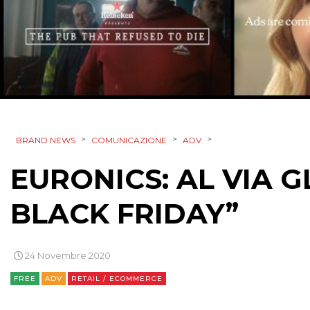
>
>
>
BRAND NEWS
COMUNICAZIONE
ADV
EURONICS: AL VIA G
BLACK FRIDAY”
24 Novembre 2020
FREE
ADV
RETAIL / ECOMMERCE