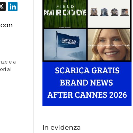
acebook
X
LinkedIn
 con
nze e ai
ri ai
In evidenza