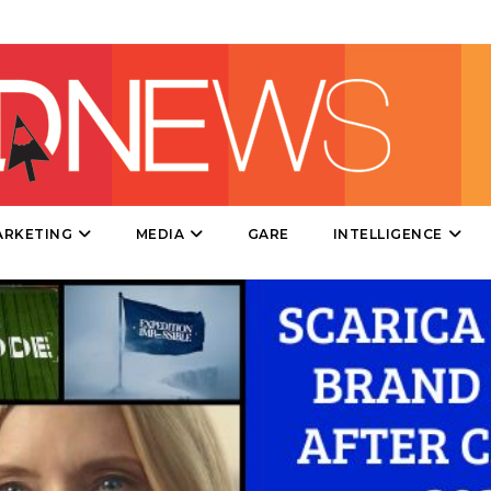
EVENTI
MOBILE
PROMOZIONI
PRODOTTI
ARKETING
MEDIA
GARE
INTELLIGENCE
PUNTI VENDITA
CSR
STRATEGIE