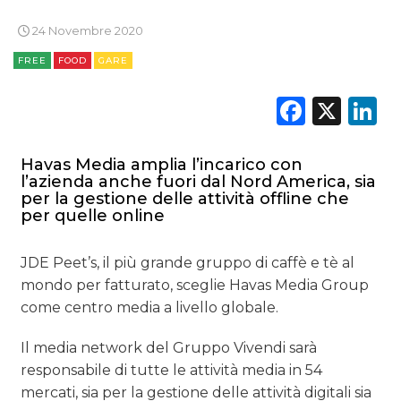
24 Novembre 2020
FREE
FOOD
GARE
Faceb
X
L
Havas Media amplia l’incarico con
l’azienda anche fuori dal Nord America, sia
per la gestione delle attività offline che
per quelle online
JDE Peet’s, il più grande gruppo di caffè e tè al
mondo per fatturato, sceglie Havas Media Group
come centro media a livello globale.
Il media network del Gruppo Vivendi sarà
responsabile di tutte le attività media in 54
mercati, sia per la gestione delle attività digitali sia