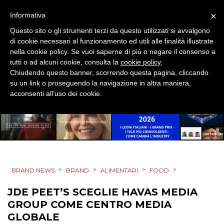
×
Informativa
Questo sito o gli strumenti terzi da questo utilizzati si avvalgono
di cookie necessari al funzionamento ed utili alle finalità illustrate
nella cookie policy. Se vuoi saperne di più o negare il consenso a
tutti o ad alcuni cookie, consulta la
cookie policy
.
DATI
Chiudendo questo banner, scorrendo questa pagina, cliccando
su un link o proseguendo la navigazione in altra maniera,
RICERCHE
acconsenti all’uso dei cookie.
PREVISIONI/SCENARI
NORMATIVE
TREND
>
>
>
>
BRAND NEWS
BRAND
ALIMENTARI
FOOD
CASE HISTORY
JDE PEET’S SCEGLIE HAVAS MEDIA
GROUP COME CENTRO MEDIA
OPINIONI
GLOBALE