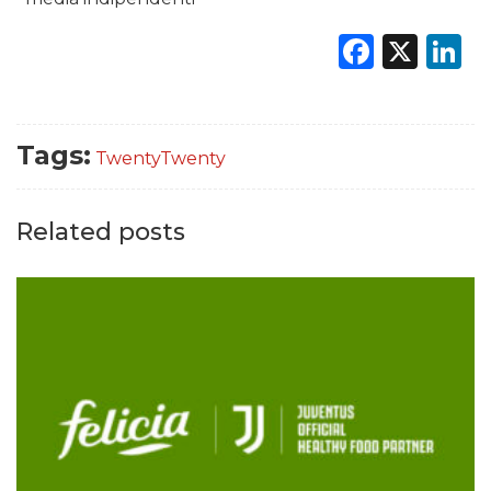
Faceb
X
L
Tags:
TwentyTwenty
Related posts