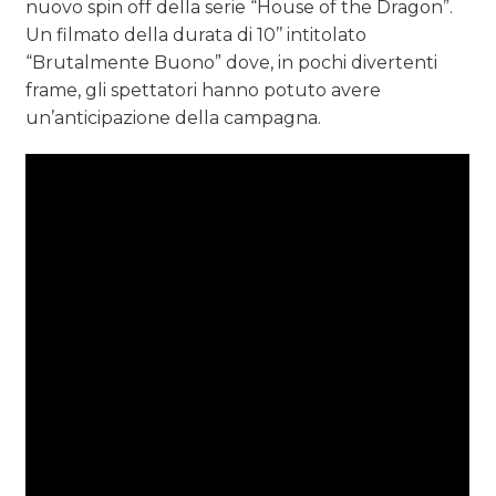
nuovo spin off della serie “House of the Dragon”.
Un filmato della durata di 10’’ intitolato
“Brutalmente Buono” dove, in pochi divertenti
frame, gli spettatori hanno potuto avere
un’anticipazione della campagna.