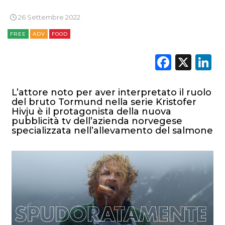
26 Settembre 2022
FREE
ADV
FOOD
Faceb
X
L
L’attore noto per aver interpretato il ruolo
del bruto Tormund nella serie Kristofer
Hivju è il protagonista della nuova
pubblicità tv dell’azienda norvegese
specializzata nell’allevamento del salmone