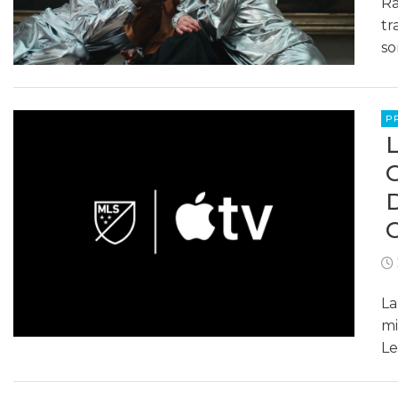
Ra
tr
so
P
La
mi
Le