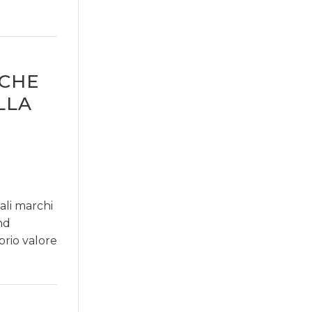
 CHE
LLA
ali marchi
nd
prio valore