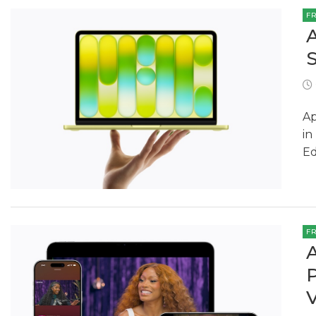
F
Ap
in
Ed
F