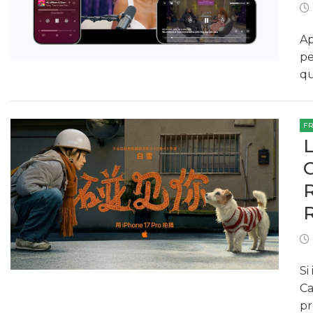
Ap
pe
qu
F
Si
Ca
pr