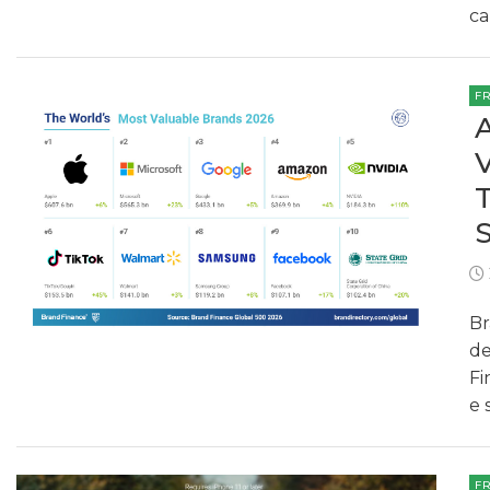
ca
F
Br
de
Fi
e 
F