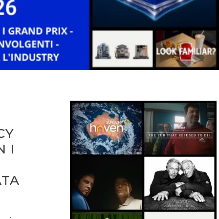
CY
 I
ATA