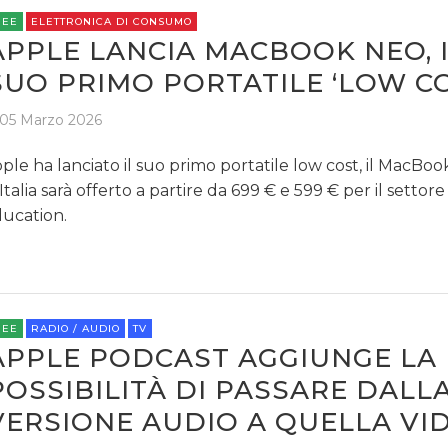
REE
ELETTRONICA DI CONSUMO
APPLE LANCIA MACBOOK NEO, 
SUO PRIMO PORTATILE ‘LOW CO
05 Marzo 2026
ple ha lanciato il suo primo portatile low cost, il MacBo
 Italia sarà offerto a partire da 699 € e 599 € per il settore
ucation.
REE
RADIO / AUDIO
TV
APPLE PODCAST AGGIUNGE LA
POSSIBILITÀ DI PASSARE DALL
VERSIONE AUDIO A QUELLA VI