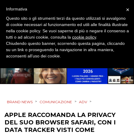
×
Informativa
DIGITALE
Questo sito o gli strumenti terzi da questo utilizzati si avvalgono
di cookie necessari al funzionamento ed utili alle finalità illustrate
EDITORIA
nella cookie policy. Se vuoi saperne di più o negare il consenso a
tutti o ad alcuni cookie, consulta la
cookie policy
.
ESTERNA
Chiudendo questo banner, scorrendo questa pagina, cliccando
su un link o proseguendo la navigazione in altra maniera,
RADIO / AUDIO
acconsenti all’uso dei cookie.
TV
>
>
>
BRAND NEWS
COMUNICAZIONE
ADV
DATI
APPLE RACCOMANDA LA PRIVACY
DEL SUO BROWSER SAFARI, CON I
RICERCHE
DATA TRACKER VISTI COME