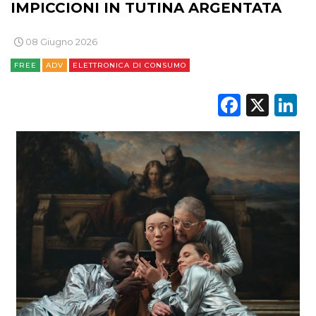
IMPICCIONI IN TUTINA ARGENTATA
PREVISIONI/SCENARI
08 Giugno 2026
NORMATIVE
FREE
ADV
ELETTRONICA DI CONSUMO
TREND
Faceb
X
L
CASE HISTORY
OPINIONI