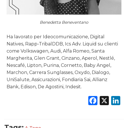
RICERCHE
Benedetta Beneventano
PREVISIONI/SCENARI
NORMATIVE
Ha lavorato per Ideocomunicazione, Digital
Natives, Rapp-TribalDDB, Ics Adv. Liquid su clienti
TREND
come Volkswagen, Audi, Alfa Romeo, Santa
Margherita, Glen Grant, Cinzano, Aperol, Nestlé,
CASE HISTORY
Nescafé, Lipton, Purina, Cornetto, Baby Angel,
Marchon, Carrera Sunglasses, Oxydo, Dialogo,
OPINIONI
UniSalute, Assicurazioni, Fondiaria Sai, Allianz
Bank, Edison, De Agostini, Indesit.
Faceb
X
L
Tags: