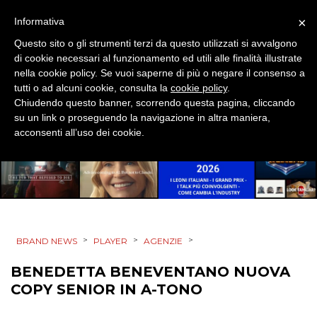
DESIGN
×
Informativa
Questo sito o gli strumenti terzi da questo utilizzati si avvalgono
EVENTI
di cookie necessari al funzionamento ed utili alle finalità illustrate
nella cookie policy. Se vuoi saperne di più o negare il consenso a
MOBILE
tutti o ad alcuni cookie, consulta la
cookie policy
.
Chiudendo questo banner, scorrendo questa pagina, cliccando
PROMOZIONI
su un link o proseguendo la navigazione in altra maniera,
acconsenti all’uso dei cookie.
PRODOTTI
PUNTI VENDITA
>
>
>
BRAND NEWS
PLAYER
AGENZIE
CSR
BENEDETTA BENEVENTANO NUOVA
STRATEGIE
COPY SENIOR IN A-TONO