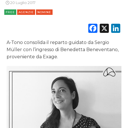
20 Luglio 2017
FREE
AGENZIE
NOMINE
CINEMA
Faceb
X
L
DIGITALE
EDITORIA
A-Tono consolida il reparto guidato da Sergio
Müller con l’ingresso di Benedetta Beneventano,
ESTERNA
proveniente da Exage.
RADIO / AUDIO
TV
DATI