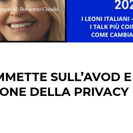
DATI
RICERCHE
PREVISIONI/SCENARI
NORMATIVE
METTE SULL’AVOD E
TREND
IONE DELLA PRIVACY
CASE HISTORY
OPINIONI