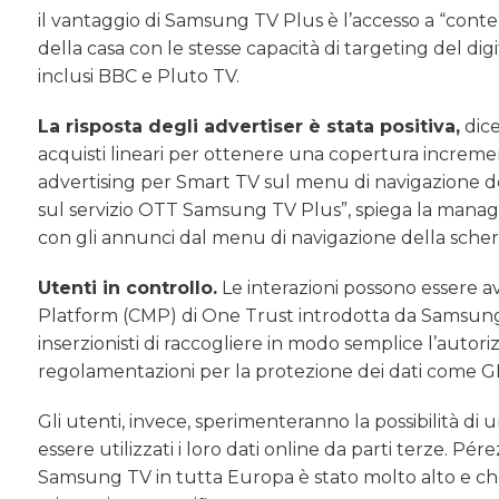
il vantaggio di Samsung TV Plus è l’accesso a “cont
della casa con le stesse capacità di targeting del digi
inclusi BBC e Pluto TV.
La risposta degli advertiser è stata positiva,
dice
acquisti lineari per ottenere una copertura increm
advertising per Smart TV sul menu di navigazione del
sul servizio OTT Samsung TV Plus”, spiega la manage
con gli annunci dal menu di navigazione della scher
Utenti in controllo.
Le interazioni possono essere 
Platform (CMP) di One Trust introdotta da Samsung 
inserzionisti di raccogliere in modo semplice l’autor
regolamentazioni per la protezione dei dati come GD
Gli utenti, invece, sperimenteranno la possibilità 
essere utilizzati i loro dati online da parti terze. P
Samsung TV in tutta Europa è stato molto alto e che la