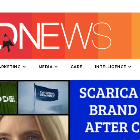
STRATEGIE
CINEMA
DIGITALE
ARKETING
MEDIA
GARE
INTELLIGENCE
EDITORIA
ESTERNA
RADIO / AUDIO
TV