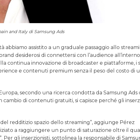
pain and Italy di Samsung Ads
tà abbiamo assistito a un graduale passaggio allo stream
brand desiderosi di connettersi con l’audience all’interno
a continua innovazione di broadcaster e piattaforme, i s
perience e contenuti premium senza il peso del costo di 
 in Europa, secondo una ricerca condotta da Samsung Ads
n cambio di contenuti gratuiti, si capisce perché gli inserzi
o del redditizio spazio dello streaming”, aggiunge Pérez
ziato a raggiungere un punto di saturazione oltre il qu
 Per gli inserzionisti, sottolinea la responsabile di Sams