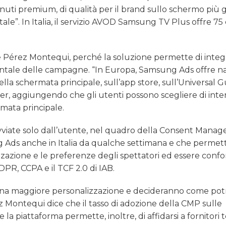
enuti premium, di qualità per il brand sullo schermo più
tale”. In Italia, il servizio AVOD Samsung TV Plus offre 75 
 Pérez Montequi, perché la soluzione permette di integr
entale delle campagne. “In Europa, Samsung Ads offre na
la schermata principale, sull’app store, sull’Universal G
r, aggiungendo che gli utenti possono scegliere di inte
mata principale.
avviate solo dall’utente, nel quadro della Consent Mana
Ads anche in Italia da qualche settimana e che permett
izzazione e le preferenze degli spettatori ed essere confo
PR, CCPA e il TCF 2.0 di IAB.
di una maggiore personalizzazione e decideranno come po
érez Montequi dice che il tasso di adozione della CMP sulle
 piattaforma permette, inoltre, di affidarsi a fornitori te