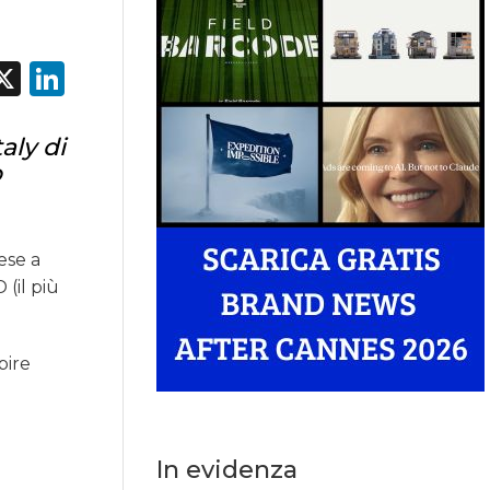
acebook
X
LinkedIn
aly di
o
ese a
(il più
pire
In evidenza