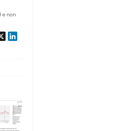
l e non
acebook
X
LinkedIn