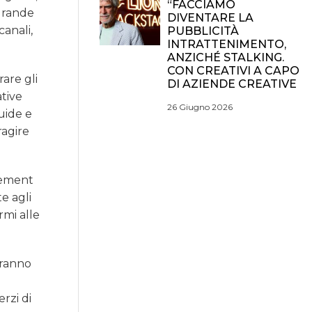
“FACCIAMO
 grande
DIVENTARE LA
canali,
PUBBLICITÀ
INTRATTENIMENTO,
ANZICHÉ STALKING.
CON CREATIVI A CAPO
are gli
DI AZIENDE CREATIVE
tive
26 Giugno 2026
uide e
ragire
gement
e agli
rmi alle
tranno
rzi di