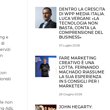
DENTRO LA CRESCITA
DI WPP MEDIA ITALIA.
LUCA VERGANI: «LA
TECNOLOGIA NON
BASTA, CONTA LA
COMPRENSIONE DEL
BUSINESS»
ing e
 di
01 Luglio 2026
ervizi
un
FARE MARKETING
CREATIVO È UNA
LOTTA. FERNANDO
MACHADO RIASSUME
 con
LA SUA ESPERIENZA
onisti
IN 5 CONSIGLI PER I
MARKETER
26 Giugno 2026
ale non
JOHN HEGARTY:
ung Ads,