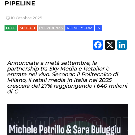
PIPELINE
10 Ottobre 2025
FREE
AD TECH
IN EVIDENZA
RETAIL MEDIA
TV
Faceb
X
L
Annunciata a metà settembre, la
partnership tra Sky Media e Retailor è
entrata nel vivo. Secondo il Politecnico di
Milano, il retail media in Italia nel 2025
crescerà del 27% raggiungendo i 640 milioni
di €