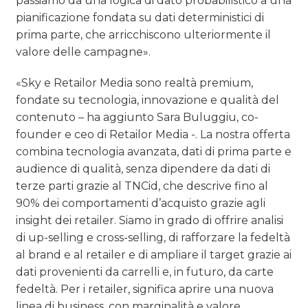
passiamo da una logica di dato probabilistico a una
pianificazione fondata su dati deterministici di
prima parte, che arricchiscono ulteriormente il
valore delle campagne».
«Sky e Retailor Media sono realtà premium,
fondate su tecnologia, innovazione e qualità del
contenuto – ha aggiunto Sara Buluggiu, co-
founder e ceo di Retailor Media -. La nostra offerta
combina tecnologia avanzata, dati di prima parte e
audience di qualità, senza dipendere da dati di
terze parti grazie al TNCid, che descrive fino al
90% dei comportamenti d’acquisto grazie agli
insight dei retailer. Siamo in grado di offrire analisi
di up-selling e cross-selling, di rafforzare la fedeltà
al brand e al retailer e di ampliare il target grazie ai
dati provenienti da carrelli e, in futuro, da carte
fedeltà. Per i retailer, significa aprire una nuova
linea di business, con marginalità e valore