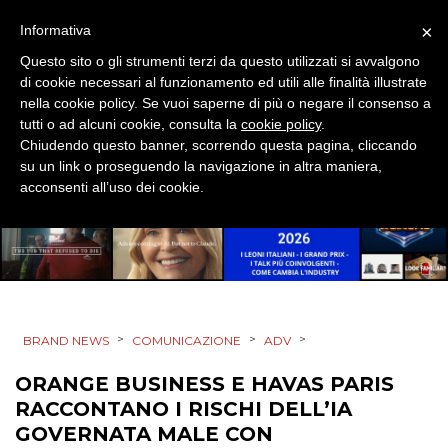
×
Informativa
MOBILE
Questo sito o gli strumenti terzi da questo utilizzati si avvalgono
di cookie necessari al funzionamento ed utili alle finalità illustrate
PROMOZIONI
nella cookie policy. Se vuoi saperne di più o negare il consenso a
tutti o ad alcuni cookie, consulta la
cookie policy
.
Chiudendo questo banner, scorrendo questa pagina, cliccando
su un link o proseguendo la navigazione in altra maniera,
PRODOTTI
acconsenti all’uso dei cookie.
PUNTI VENDITA
CSR
STRATEGIE
>
>
>
BRAND NEWS
COMUNICAZIONE
ADV
ORANGE BUSINESS E HAVAS PARIS
RACCONTANO I RISCHI DELL’IA
CINEMA
GOVERNATA MALE CON