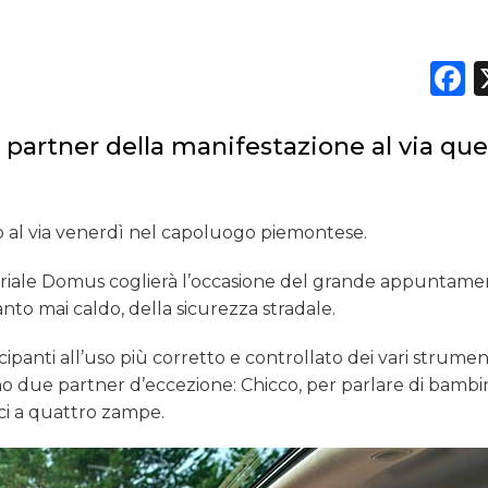
OPINIONI
F
 partner della manifestazione al via qu
o al via venerdì nel capoluogo piemontese.
itoriale Domus coglierà l’occasione del grande appuntam
anto mai caldo, della sicurezza stradale.
tecipanti all’uso più corretto e controllato dei vari strumen
no due partner d’eccezione: Chicco, per parlare di bambin
ici a quattro zampe.