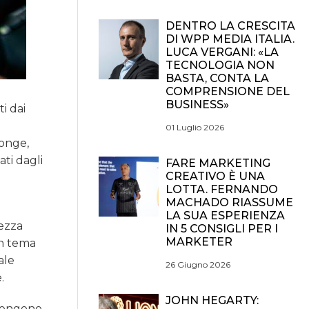
DENTRO LA CRESCITA
DI WPP MEDIA ITALIA.
LUCA VERGANI: «LA
TECNOLOGIA NON
BASTA, CONTA LA
COMPRENSIONE DEL
BUSINESS»
i dai
01 Luglio 2026
Monge,
ati dagli
FARE MARKETING
CREATIVO È UNA
LOTTA. FERNANDO
MACHADO RIASSUME
LA SUA ESPERIENZA
rezza
IN 5 CONSIGLI PER I
MARKETER
un tema
ale
26 Giugno 2026
.
JOHN HEGARTY:
e vengono