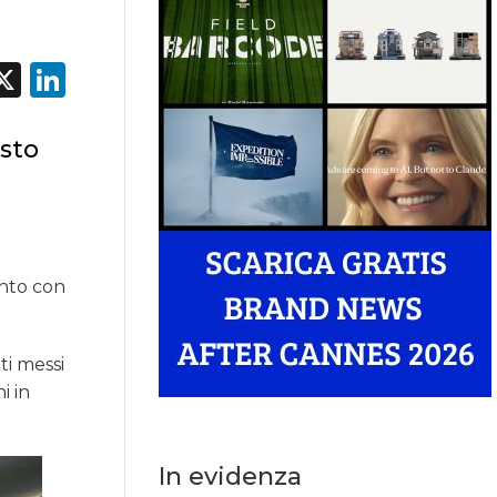
acebook
X
LinkedIn
esto
ento con
ti messi
i in
In evidenza