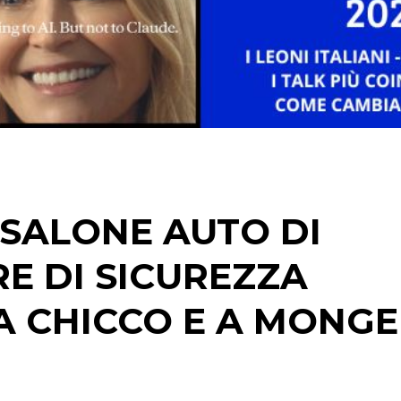
TV
DATI
SALONE AUTO DI
RICERCHE
E DI SICUREZZA
PREVISIONI/SCENARI
A CHICCO E A MONGE
NORMATIVE
TREND
CASE HISTORY