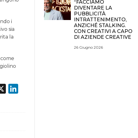
“FACCIAMO
DIVENTARE LA
PUBBLICITÀ
INTRATTENIMENTO,
ando i
ANZICHÉ STALKING.
ivo sia
CON CREATIVI A CAPO
ita la
DI AZIENDE CREATIVE
26 Giugno 2026
e come
giolino
acebook
X
LinkedIn