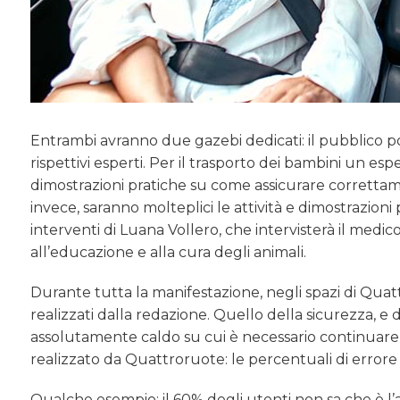
Entrambi avranno due gazebi dedicati: il pubblico po
rispettivi esperti. Per il trasporto dei bambini un es
dimostrazioni pratiche su come assicurare correttame
invece, saranno molteplici le attività e dimostrazioni 
interventi di Luana Vollero, che intervisterà il medico
all’educazione e alla cura degli animali.
Durante tutta la manifestazione, negli spazi di Qua
realizzati dalla redazione. Quello della sicurezza, e 
assolutamente caldo su cui è necessario continuare a
realizzato da Quattroruote: le percentuali di errore
Qualche esempio: il 60% degli utenti non sa che è l’al