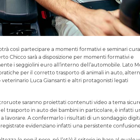
trà così partecipare a momenti formativi e seminari curat
perto Chicco sarà a disposizione per momenti formativi e
nte i seggiolini euro all’interno dell’automobile. Lato 
pratiche per il corretto trasporto di animali in auto, altern
 veterinario Luca Giansanti e altri protagonisti legati
ttroruote saranno proiettati contenuti video a tema sicu
del trasporto in auto dei bambini in particolare, è infatti 
 lavorare. A confermarlo i risultati di un sondaggio digit
 registrate evidenziano infatti una persistente confusione
tezza (e non il peso, né l’età) il criterio in base al qual