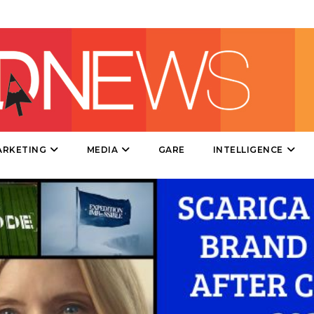
PRODOTTI
PUNTI VENDITA
CSR
STRATEGIE
ARKETING
MEDIA
GARE
INTELLIGENCE
CINEMA
DIGITALE
EDITORIA
ESTERNA
RADIO / AUDIO