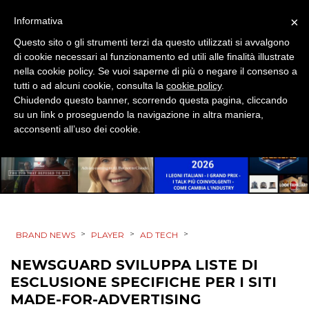
×
Informativa
CINEMA
Questo sito o gli strumenti terzi da questo utilizzati si avvalgono
di cookie necessari al funzionamento ed utili alle finalità illustrate
DIGITALE
nella cookie policy. Se vuoi saperne di più o negare il consenso a
tutti o ad alcuni cookie, consulta la
cookie policy
.
EDITORIA
Chiudendo questo banner, scorrendo questa pagina, cliccando
su un link o proseguendo la navigazione in altra maniera,
acconsenti all’uso dei cookie.
ESTERNA
RADIO / AUDIO
TV
>
>
>
BRAND NEWS
PLAYER
AD TECH
NEWSGUARD SVILUPPA LISTE DI
ESCLUSIONE SPECIFICHE PER I SITI
MADE-FOR-ADVERTISING
DATI