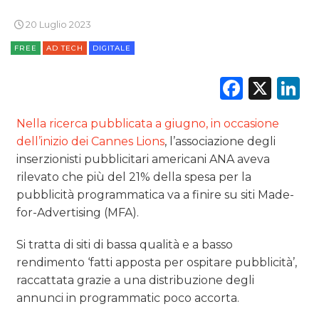
RICERCHE
20 Luglio 2023
FREE
AD TECH
DIGITALE
PREVISIONI/SCENARI
Faceb
X
L
NORMATIVE
Nella ricerca pubblicata a giugno, in occasione
TREND
dell’inizio dei Cannes Lions
, l’associazione degli
CASE HISTORY
inserzionisti pubblicitari americani ANA aveva
rilevato che più del 21% della spesa per la
OPINIONI
pubblicità programmatica va a finire su siti Made-
for-Advertising (MFA).
Si tratta di siti di bassa qualità e a basso
rendimento ‘fatti apposta per ospitare pubblicità’,
raccattata grazie a una distribuzione degli
annunci in programmatic poco accorta.