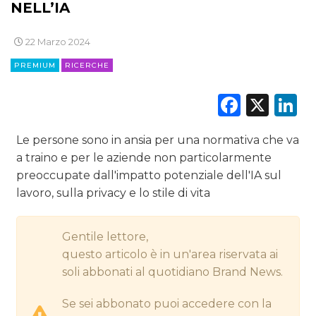
NELL’IA
DIGITALE
EDITORIA
22 Marzo 2024
PREMIUM
RICERCHE
ESTERNA
Faceb
X
L
RADIO / AUDIO
Le persone sono in ansia per una normativa che va
TV
a traino e per le aziende non particolarmente
preoccupate dall'impatto potenziale dell'IA sul
lavoro, sulla privacy e lo stile di vita
Gentile lettore,
DATI
questo articolo è in un'area riservata ai
soli abbonati al quotidiano Brand News.
RICERCHE
Se sei abbonato puoi accedere con la
PREVISIONI/SCENARI