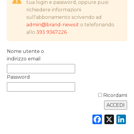
tua login e password, oppure puoi
richiedere informazioni
NORMATIVE
sull'abbonamento scrivendo ad
admin@brand-news.it
o telefonando
TREND
allo
393 9367226
CASE HISTORY
Nome utente o
OPINIONI
indirizzo email
Password
Ricordami
Faceb
X
L