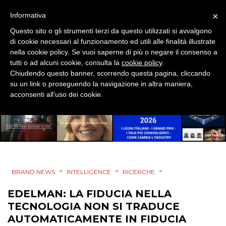
MOBILE
×
Informativa
Questo sito o gli strumenti terzi da questo utilizzati si avvalgono
PROMOZIONI
di cookie necessari al funzionamento ed utili alle finalità illustrate
nella cookie policy. Se vuoi saperne di più o negare il consenso a
tutti o ad alcuni cookie, consulta la
cookie policy
.
Chiudendo questo banner, scorrendo questa pagina, cliccando
su un link o proseguendo la navigazione in altra maniera,
PRODOTTI
acconsenti all’uso dei cookie.
PUNTI VENDITA
CSR
STRATEGIE
>
>
>
BRAND NEWS
INTELLIGENCE
RICERCHE
EDELMAN: LA FIDUCIA NELLA
TECNOLOGIA NON SI TRADUCE
CINEMA
AUTOMATICAMENTE IN FIDUCIA