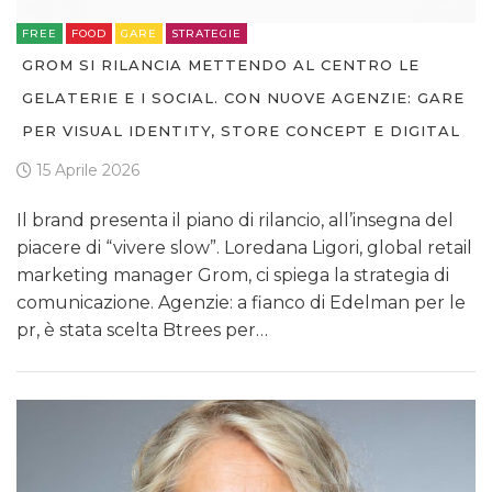
FREE
FOOD
GARE
STRATEGIE
GROM SI RILANCIA METTENDO AL CENTRO LE
GELATERIE E I SOCIAL. CON NUOVE AGENZIE: GARE
PER VISUAL IDENTITY, STORE CONCEPT E DIGITAL
15 Aprile 2026
Il brand presenta il piano di rilancio, all’insegna del
piacere di “vivere slow”. Loredana Ligori, global retail
marketing manager Grom, ci spiega la strategia di
comunicazione. Agenzie: a fianco di Edelman per le
pr, è stata scelta Btrees per…