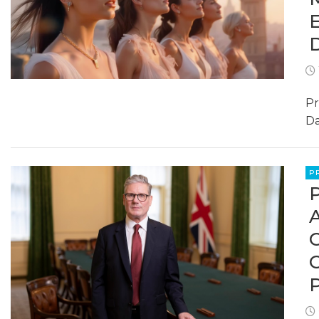
Pr
Da
P