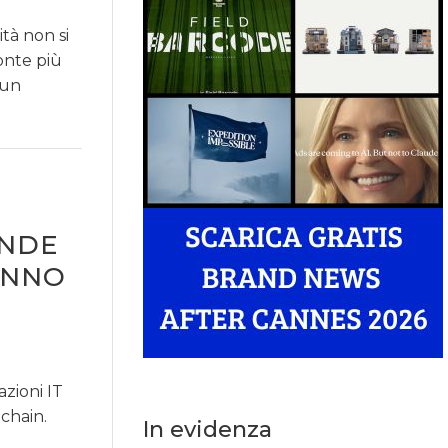
ità non si
onte più
 un
ENDE
ANNO
azioni IT
 chain.
In evidenza