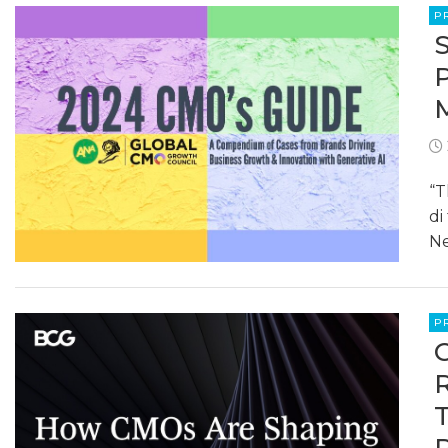
P
“T
di
Ne
P