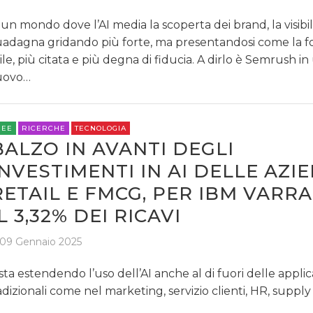
 un mondo dove l’AI media la scoperta dei brand, la visibil
adagna gridando più forte, ma presentandosi come la f
ile, più citata e più degna di fiducia. A dirlo è Semrush in
uovo…
REE
RICERCHE
TECNOLOGIA
BALZO IN AVANTI DEGLI
INVESTIMENTI IN AI DELLE AZI
RETAIL E FMCG, PER IBM VARR
IL 3,32% DEI RICAVI
09 Gennaio 2025
 sta estendendo l’uso dell’AI anche al di fuori delle applic
adizionali come nel marketing, servizio clienti, HR, supply