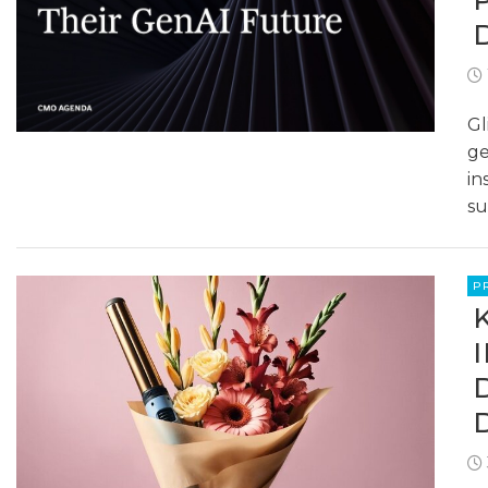
Gl
ge
in
su
P