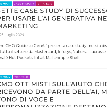
REMIUM
CASE HISTORY
STRATEGIE
SETTE CASE STUDY DI SUCCES
PER USARE L’AI GENERATIVA N
MARKETING
23 Luglio 2024
he CMO Guide to GenAI” presenta case study messi a dis
 tutto il settore da Mastercard, Infosys, National Lacross
stlé Hot Pockets, Intuit Mailchimp e Shell
REMIUM
RICERCHE
CMO OTTIMISTI SULL’AIUTO CH
RICEVONO DA PARTE DELL’AI, 
TONO DI VOCE E
PERSONALIZZAZIONE RESTANO