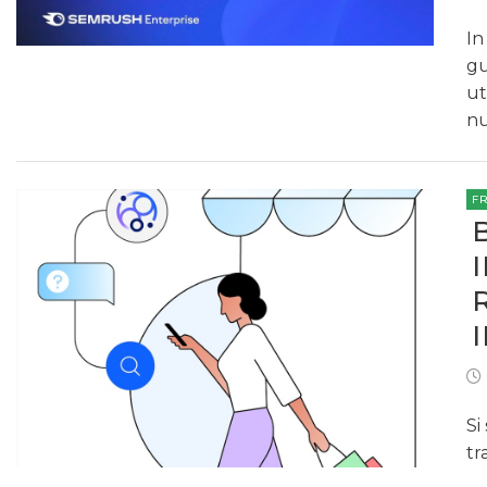
In
gu
ut
n
F
Si
tr