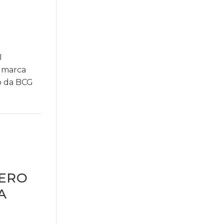
I
la marca
to da BCG
MERO
A