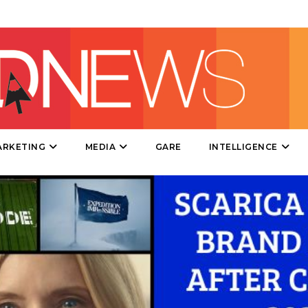
TV
DATI
RICERCHE
ARKETING
MEDIA
GARE
INTELLIGENCE
PREVISIONI/SCENARI
NORMATIVE
TREND
CASE HISTORY
OPINIONI