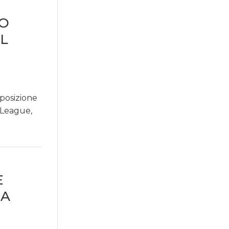
SO
EL
posizione
e League,
E
MA