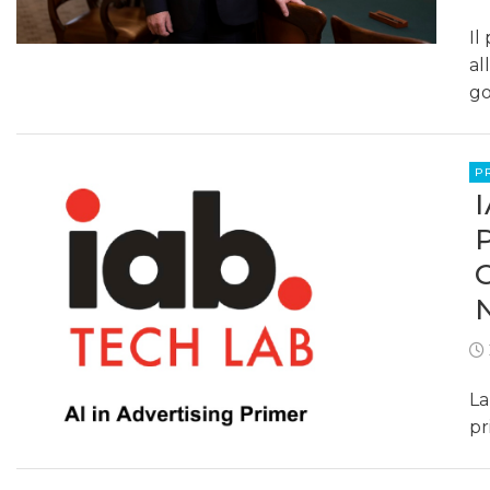
Il
al
go
P
La
pr