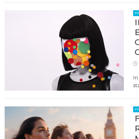
P
In
st
P