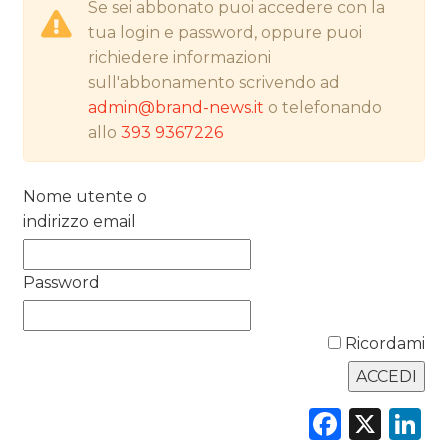
Se sei abbonato puoi accedere con la
tua login e password, oppure puoi
PREVISIONI/SCENARI
richiedere informazioni
sull'abbonamento scrivendo ad
NORMATIVE
admin@brand-news.it
o telefonando
TREND
allo
393 9367226
CASE HISTORY
Nome utente o
indirizzo email
OPINIONI
Password
Ricordami
Faceb
X
L