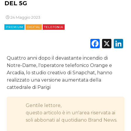
CINEMA
DEL 5G
DIGITALE
24 Maggio 2023
PREMIUM
DIGITAL
TELEFONIA
EDITORIA
Faceb
X
L
ESTERNA
RADIO / AUDIO
Quattro anni dopo il devastante incendio di
Notre-Dame, l'operatore telefonico Orange e
TV
Arcadia, lo studio creativo di Snapchat, hanno
realizzato una versione aumentata della
cattedrale di Parigi
Gentile lettore,
questo articolo è in un'area riservata ai
DATI
soli abbonati al quotidiano Brand News.
RICERCHE