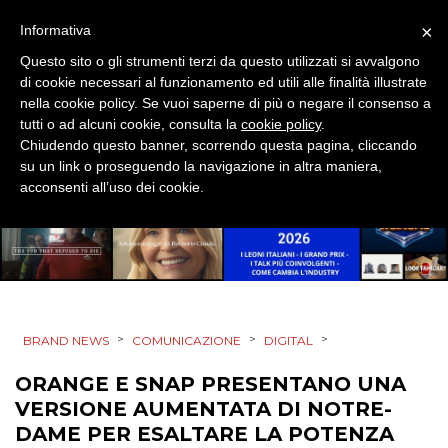
EVENTI
×
Informativa
Questo sito o gli strumenti terzi da questo utilizzati si avvalgono
MOBILE
di cookie necessari al funzionamento ed utili alle finalità illustrate
nella cookie policy. Se vuoi saperne di più o negare il consenso a
PROMOZIONI
tutti o ad alcuni cookie, consulta la
cookie policy
.
Chiudendo questo banner, scorrendo questa pagina, cliccando
su un link o proseguendo la navigazione in altra maniera,
acconsenti all’uso dei cookie.
PRODOTTI
PUNTI VENDITA
CSR
>
>
>
BRAND NEWS
COMUNICAZIONE
DIGITAL
STRATEGIE
ORANGE E SNAP PRESENTANO UNA
VERSIONE AUMENTATA DI NOTRE-
DAME PER ESALTARE LA POTENZA