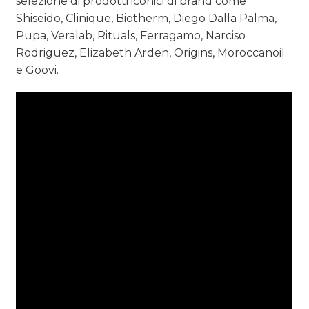
selezione di prodotti iconici di brand come
Shiseido, Clinique, Biotherm, Diego Dalla Palma,
Pupa, Veralab, Rituals, Ferragamo, Narciso
Rodriguez, Elizabeth Arden, Origins, Moroccanoil
e Goovi.