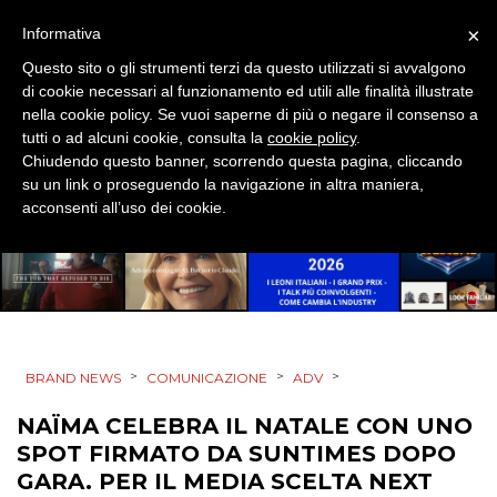
×
Informativa
NORMATIVE
Questo sito o gli strumenti terzi da questo utilizzati si avvalgono
di cookie necessari al funzionamento ed utili alle finalità illustrate
TREND
nella cookie policy. Se vuoi saperne di più o negare il consenso a
tutti o ad alcuni cookie, consulta la
cookie policy
.
CASE HISTORY
Chiudendo questo banner, scorrendo questa pagina, cliccando
su un link o proseguendo la navigazione in altra maniera,
OPINIONI
acconsenti all’uso dei cookie.
>
>
>
BRAND NEWS
COMUNICAZIONE
ADV
NAÏMA CELEBRA IL NATALE CON UNO
SPOT FIRMATO DA SUNTIMES DOPO
GARA. PER IL MEDIA SCELTA NEXT