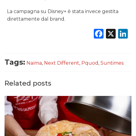
La campagna su Disney+ è stata invece gestita
direttamente dal brand.
Faceb
X
L
Tags:
Naïma
,
Next Different
,
Pquod
,
Suntimes
Related posts