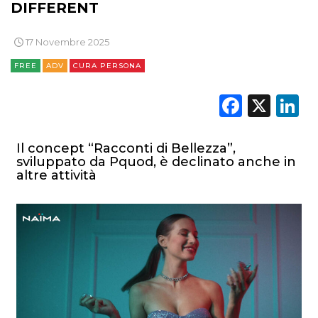
DIFFERENT
17 Novembre 2025
FREE
ADV
CURA PERSONA
Faceb
X
L
Il concept “Racconti di Bellezza”,
sviluppato da Pquod, è declinato anche in
altre attività