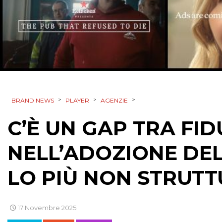
>
>
>
BRAND NEWS
PLAYER
AGENZIE
C’È UN GAP TRA FID
NELL’ADOZIONE DELL
LO PIÙ NON STRUT
17 Novembre 2025