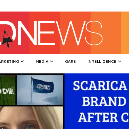
DIRECT
SPONSOR
DESIGN
EVENTI
MOBILE
ARKETING
MEDIA
GARE
INTELLIGENCE
PROMOZIONI
PRODOTTI
PUNTI VENDITA
CSR