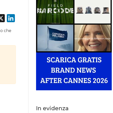
acebook
X
LinkedIn
do che
In evidenza