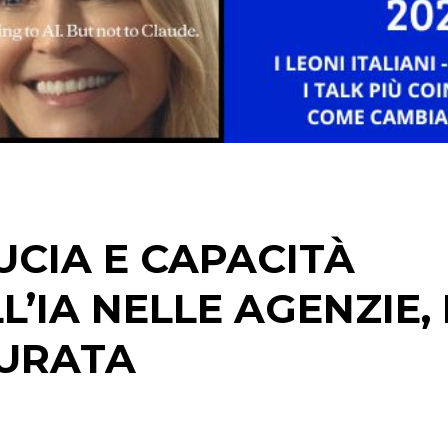
STRATEGIE
CINEMA
DIGITALE
EDITORIA
UCIA E CAPACITÀ
ESTERNA
’IA NELLE AGENZIE,
RADIO / AUDIO
TURATA
TV