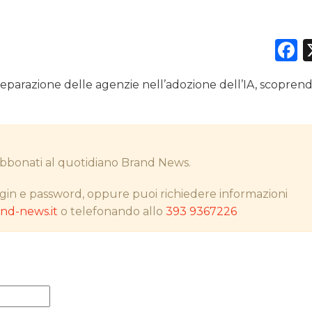
F
DATI
eparazione delle agenzie nell’adozione dell’IA, scopren
RICERCHE
PREVISIONI/SCENARI
i abbonati al quotidiano Brand News.
NORMATIVE
gin e password, oppure puoi richiedere informazioni
TREND
d-news.it
o telefonando allo
393 9367226
CASE HISTORY
OPINIONI