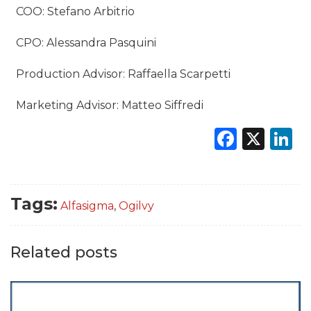
COO: Stefano Arbitrio
CPO: Alessandra Pasquini
Production Advisor: Raffaella Scarpetti
Marketing Advisor: Matteo Siffredi
Faceb
X
L
Tags:
Alfasigma
,
Ogilvy
Related posts