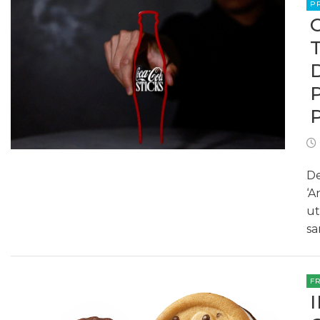
P
De
‘A
ut
sa
F