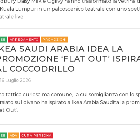
dbury Daisy Milk e Ogilvy hanno trasformato la vetrina d
 Kuala Lumpur in un palcoscenico teatrale con uno spet
atrale live
REE
ARREDAMENTO
PROMOZIONI
IKEA SAUDI ARABIA IDEA LA
PROMOZIONE ‘FLAT OUT’ ISPIR
AL COCCODRILLO
16 Luglio 2026
a tattica curiosa ma comune, la cui somiglianza con lo s
raiato sul divano ha ispirato a Ikea Arabia Saudita la pro
lat Out’.
REE
ADV
CURA PERSONA