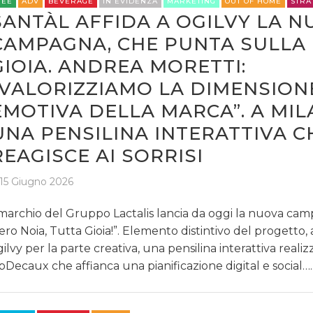
REE
ADV
BEVERAGE
IN EVIDENZA
MARKETING
OUT OF HOME
STRA
SANTÀL AFFIDA A OGILVY LA 
CAMPAGNA, CHE PUNTA SULLA
GIOIA. ANDREA MORETTI:
“VALORIZZIAMO LA DIMENSION
EMOTIVA DELLA MARCA”. A MI
UNA PENSILINA INTERATTIVA C
REAGISCE AI SORRISI
15 Giugno 2026
 marchio del Gruppo Lactalis lancia da oggi la nuova ca
ero Noia, Tutta Gioia!”. Elemento distintivo del progetto, 
ilvy per la parte creativa, una pensilina interattiva reali
pDecaux che affianca una pianificazione digital e social….