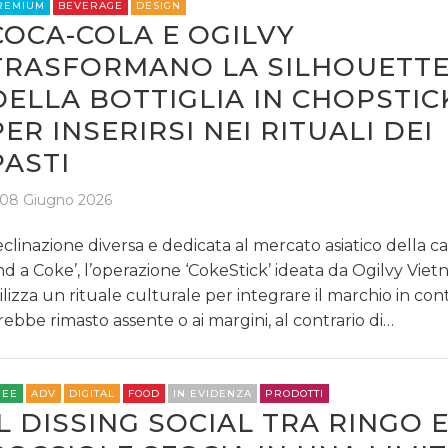
REMIUM
BEVERAGE
DESIGN
COCA-COLA E OGILVY
TRASFORMANO LA SILHOUETT
DELLA BOTTIGLIA IN CHOPSTIC
PER INSERIRSI NEI RITUALI DEI
PASTI
08 Giugno 2026
clinazione diversa e dedicata al mercato asiatico della
nd a Coke’, l’operazione ‘CokeStick’ ideata da Ogilvy Vie
ilizza un rituale culturale per integrare il marchio in cont
rebbe rimasto assente o ai margini, al contrario di…
REE
ADV
DIGITAL
FOOD
IN EVIDENZA
PRODOTTI
IL DISSING SOCIAL TRA RINGO 