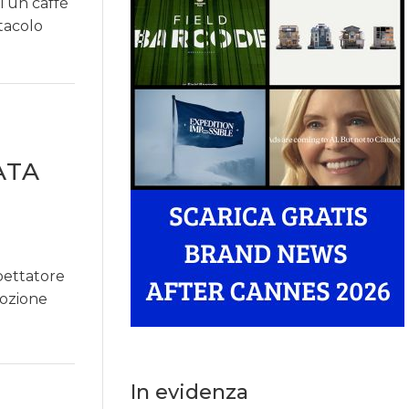
i un caffè
tacolo
ATA
pettatore
mozione
In evidenza