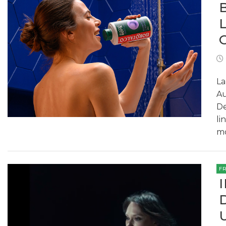
La
Au
De
li
mo
F