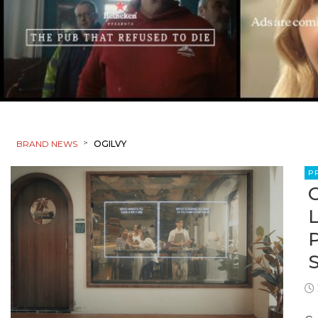
>
BRAND NEWS
OGILVY
P