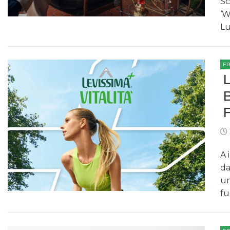
Sc
‘W
Lu
F
A 
da
un
fu