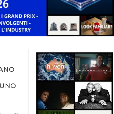
MANO
 UNO