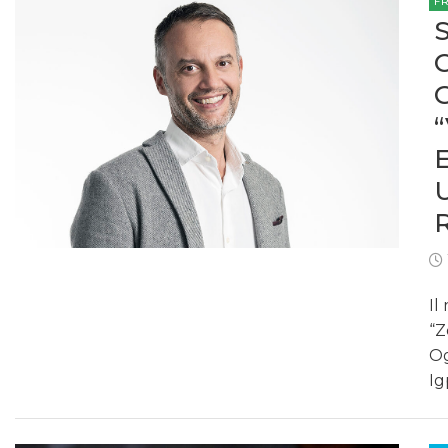
F
Il
“Z
Og
Ig