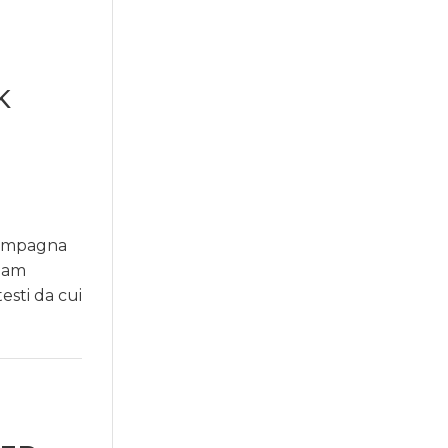
E
K
 campagna
tnam
esti da cui
E