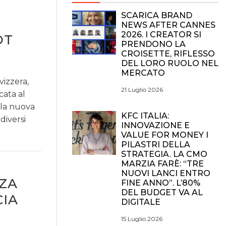
SCARICA BRAND
NEWS AFTER CANNES
2026. I CREATOR SI
OT
PRENDONO LA
CROISETTE, RIFLESSO
DEL LORO RUOLO NEL
MERCATO
vizzera,
21 Luglio 2026
cata al
lla nuova
KFC ITALIA:
diversi
INNOVAZIONE E
VALUE FOR MONEY I
PILASTRI DELLA
STRATEGIA. LA CMO
MARZIA FARÈ: “TRE
NUOVI LANCI ENTRO
NZA
FINE ANNO”. L’80%
DEL BUDGET VA AL
IA
DIGITALE
15 Luglio 2026