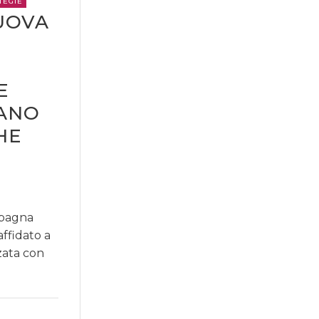
TEGIE
NUOVA
E
LANO
HE
mpagna
affidato a
zzata con