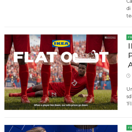
Ca
di
te
F
Un
sd
‘F
F