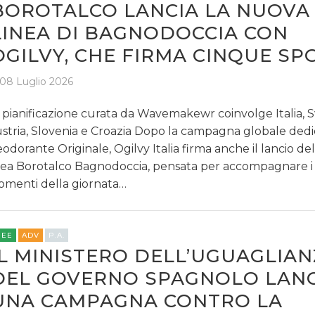
BOROTALCO LANCIA LA NUOVA
LINEA DI BAGNODOCCIA CON
OGILVY, CHE FIRMA CINQUE SP
08 Luglio 2026
 pianificazione curata da Wavemakewr coinvolge Italia, S
stria, Slovenia e Croazia Dopo la campagna globale dedi
odorante Originale, Ogilvy Italia firma anche il lancio de
nea Borotalco Bagnodoccia, pensata per accompagnare i 
menti della giornata…
REE
ADV
P.A.
IL MINISTERO DELL’UGUAGLIA
DEL GOVERNO SPAGNOLO LANC
UNA CAMPAGNA CONTRO LA