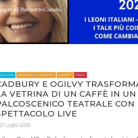
REMIUM
BRANDED CONTENT
EVENTI
FOOD
CADBURY E OGILVY TRASFOR
LA VETRINA DI UN CAFFÈ IN UN
PALCOSCENICO TEATRALE CON
SPETTACOLO LIVE
21 Luglio 2026