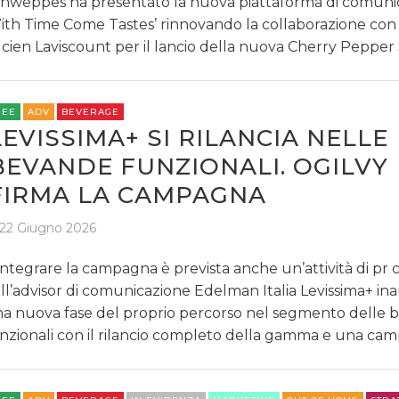
hweppes ha presentato la nuova piattaforma di comuni
ith Time Come Tastes’ rinnovando la collaborazione con 
cien Laviscount per il lancio della nuova Cherry Pepper
REE
ADV
BEVERAGE
LEVISSIMA+ SI RILANCIA NELLE
BEVANDE FUNZIONALI. OGILVY
FIRMA LA CAMPAGNA
22 Giugno 2026
integrare la campagna è prevista anche un’attività di pr 
ll’advisor di comunicazione Edelman Italia Levissima+ in
a nuova fase del proprio percorso nel segmento delle b
nzionali con il rilancio completo della gamma e una ca