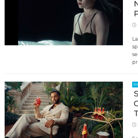
La
sp
se
pr
P