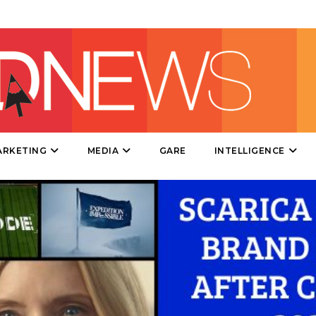
DATI
RICERCHE
PREVISIONI/SCENARI
ARKETING
MEDIA
GARE
INTELLIGENCE
NORMATIVE
TREND
CASE HISTORY
OPINIONI