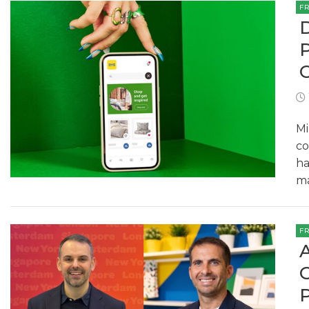
F
Mi
co
ha
ma
F