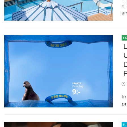
di
an
F
In
pr
P