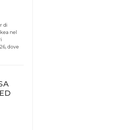
r di
Ikea nel
i
026, dove
SA
GED