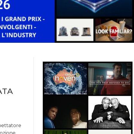
ATA
pettatore
mozione