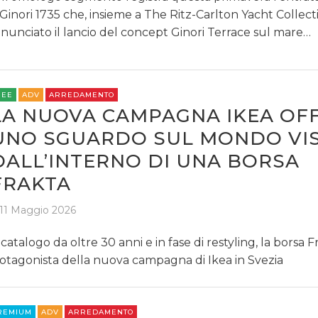
 Ginori 1735 che, insieme a The Ritz-Carlton Yacht Collect
nunciato il lancio del concept Ginori Terrace sul mare…
REE
ADV
ARREDAMENTO
LA NUOVA CAMPAGNA IKEA OF
UNO SGUARDO SUL MONDO VI
DALL’INTERNO DI UNA BORSA
FRAKTA
11 Maggio 2026
 catalogo da oltre 30 anni e in fase di restyling, la borsa F
otagonista della nuova campagna di Ikea in Svezia
REMIUM
ADV
ARREDAMENTO