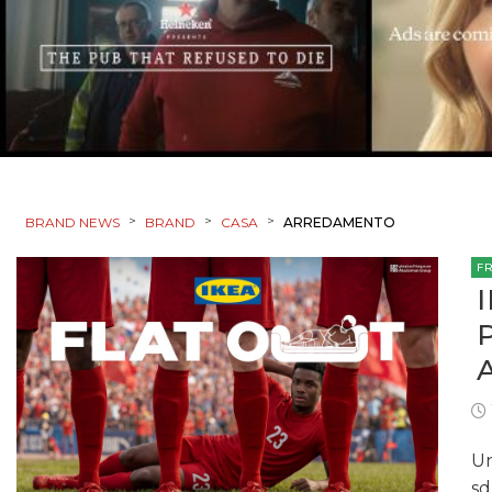
>
>
>
BRAND NEWS
BRAND
CASA
ARREDAMENTO
F
Un
sd