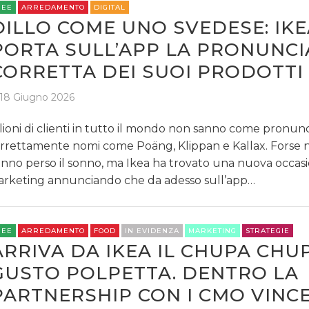
REE
ARREDAMENTO
DIGITAL
DILLO COME UNO SVEDESE: IKE
PORTA SULL’APP LA PRONUNCI
CORRETTA DEI SUOI PRODOTTI
18 Giugno 2026
lioni di clienti in tutto il mondo non sanno come pronun
rrettamente nomi come Poäng, Klippan e Kallax. Forse n
nno perso il sonno, ma Ikea ha trovato una nuova occasi
rketing annunciando che da adesso sull’app…
REE
ARREDAMENTO
FOOD
IN EVIDENZA
MARKETING
STRATEGIE
ARRIVA DA IKEA IL CHUPA CHU
GUSTO POLPETTA. DENTRO LA
PARTNERSHIP CON I CMO VINC