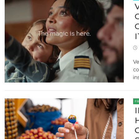
I
Ve
co
in
F