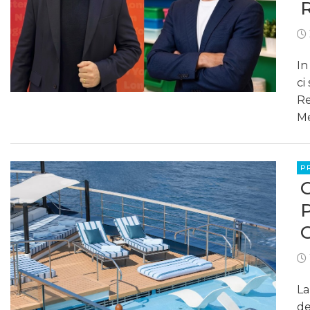
In
ci
Re
Me
P
La
de