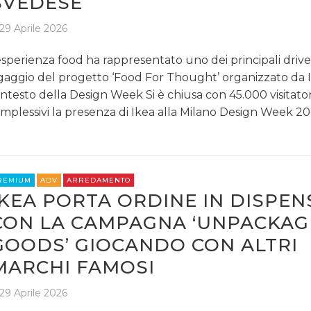
SVEDESE
29 Aprile 2026
esperienza food ha rappresentato uno dei principali drive
gaggio del progetto ‘Food For Thought’ organizzato da 
ntesto della Design Week Si è chiusa con 45.000 visitator
mplessivi la presenza di Ikea alla Milano Design Week 2
REMIUM
ADV
ARREDAMENTO
IKEA PORTA ORDINE IN DISPEN
CON LA CAMPAGNA ‘UNPACKA
GOODS’ GIOCANDO CON ALTRI
MARCHI FAMOSI
29 Aprile 2026