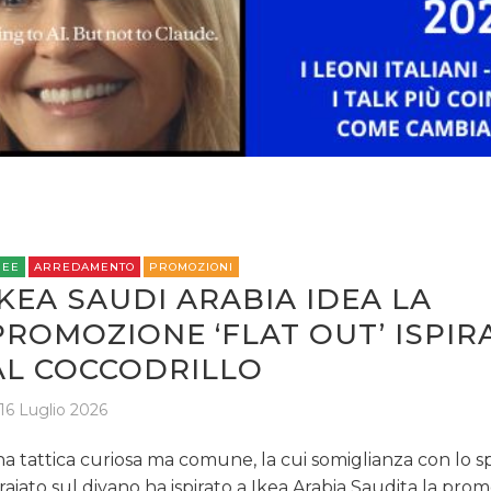
REE
ARREDAMENTO
PROMOZIONI
IKEA SAUDI ARABIA IDEA LA
PROMOZIONE ‘FLAT OUT’ ISPIR
AL COCCODRILLO
16 Luglio 2026
a tattica curiosa ma comune, la cui somiglianza con lo s
raiato sul divano ha ispirato a Ikea Arabia Saudita la pro