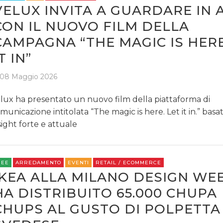
VELUX INVITA A GUARDARE IN 
CON IL NUOVO FILM DELLA
CAMPAGNA “THE MAGIC IS HERE
T IN”
08 Maggio 2026
lux ha presentato un nuovo film della piattaforma di
municazione intitolata “The magic is here. Let it in.” basa
sight forte e attuale
REE
ARREDAMENTO
EVENTI
RETAIL / ECOMMERCE
IKEA ALLA MILANO DESIGN WE
HA DISTRIBUITO 65.000 CHUPA
CHUPS AL GUSTO DI POLPETTA