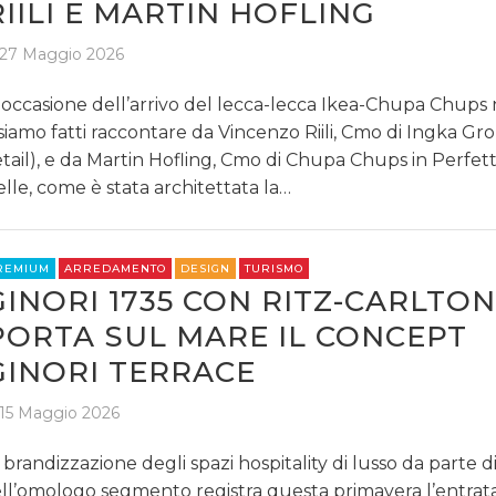
RIILI E MARTIN HOFLING
27 Maggio 2026
 occasione dell’arrivo del lecca-lecca Ikea-Chupa Chups 
 siamo fatti raccontare da Vincenzo Riili, Cmo di Ingka Gr
tail), e da Martin Hofling, Cmo di Chupa Chups in Perfett
lle, come è stata architettata la…
REMIUM
ARREDAMENTO
DESIGN
TURISMO
GINORI 1735 CON RITZ-CARLTON
PORTA SUL MARE IL CONCEPT
GINORI TERRACE
15 Maggio 2026
 brandizzazione degli spazi hospitality di lusso da parte d
ll’omologo segmento registra questa primavera l’entrata