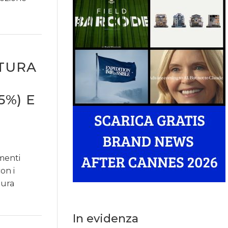
LTURA
5%) E
menti
on i
tura
In evidenza