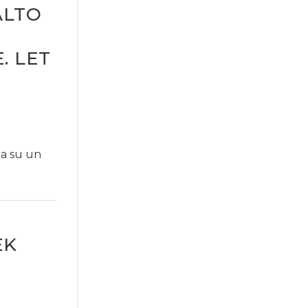
ALTO
. LET
ta su un
EK