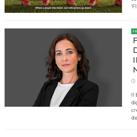
‘F
F
Il
di
cr
de