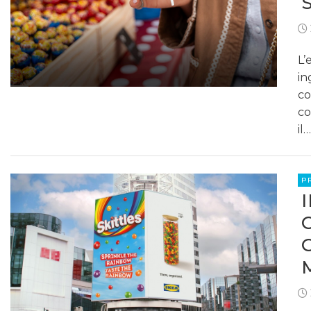
L’
in
co
co
il…
P