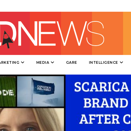
DATI
RICERCHE
ARKETING
MEDIA
GARE
INTELLIGENCE
PREVISIONI/SCENARI
NORMATIVE
TREND
CASE HISTORY
OPINIONI