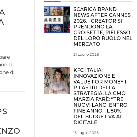
SCARICA BRAND
A
NEWS AFTER CANNES
A
2026. I CREATOR SI
PRENDONO LA
CROISETTE, RIFLESSO
DEL LORO RUOLO NEL
MERCATO
21 Luglio 2026
ciare
on ci
KFC ITALIA:
one di
INNOVAZIONE E
VALUE FOR MONEY I
PILASTRI DELLA
STRATEGIA. LA CMO
MARZIA FARÈ: “TRE
NUOVI LANCI ENTRO
PS
FINE ANNO”. L’80%
DEL BUDGET VA AL
DIGITALE
ENZO
15 Luglio 2026