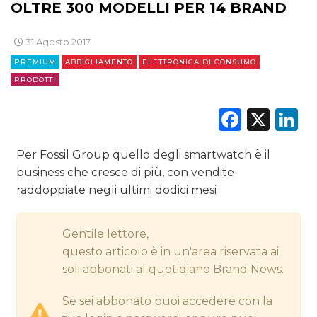
OLTRE 300 MODELLI PER 14 BRAND
DIGITALE
31 Agosto 2017
EDITORIA
PREMIUM
ABBIGLIAMENTO
ELETTRONICA DI CONSUMO
PRODOTTI
ESTERNA
Faceb
X
L
RADIO / AUDIO
Per Fossil Group quello degli smartwatch è il
TV
business che cresce di più, con vendite
raddoppiate negli ultimi dodici mesi
Gentile lettore,
questo articolo è in un'area riservata ai
DATI
soli abbonati al quotidiano Brand News.
RICERCHE
Se sei abbonato puoi accedere con la