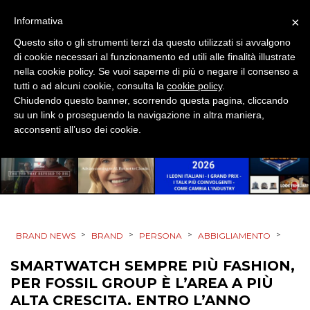
EVENTI
×
Informativa
MOBILE
Questo sito o gli strumenti terzi da questo utilizzati si avvalgono
di cookie necessari al funzionamento ed utili alle finalità illustrate
PROMOZIONI
nella cookie policy. Se vuoi saperne di più o negare il consenso a
tutti o ad alcuni cookie, consulta la
cookie policy
.
Chiudendo questo banner, scorrendo questa pagina, cliccando
su un link o proseguendo la navigazione in altra maniera,
acconsenti all’uso dei cookie.
PRODOTTI
PUNTI VENDITA
CSR
STRATEGIE
>
>
>
>
BRAND NEWS
BRAND
PERSONA
ABBIGLIAMENTO
SMARTWATCH SEMPRE PIÙ FASHION,
PER FOSSIL GROUP È L’AREA A PIÙ
ALTA CRESCITA. ENTRO L’ANNO
CINEMA