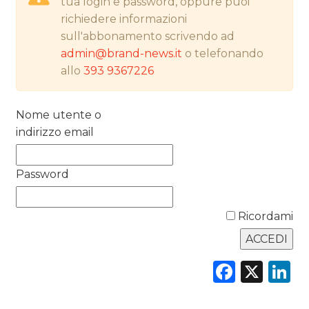
tua login e password, oppure puoi
PREVISIONI/SCENARI
richiedere informazioni
sull'abbonamento scrivendo ad
NORMATIVE
admin@brand-news.it
o telefonando
allo
393 9367226
TREND
CASE HISTORY
Nome utente o
indirizzo email
OPINIONI
Password
Ricordami
Faceb
X
L