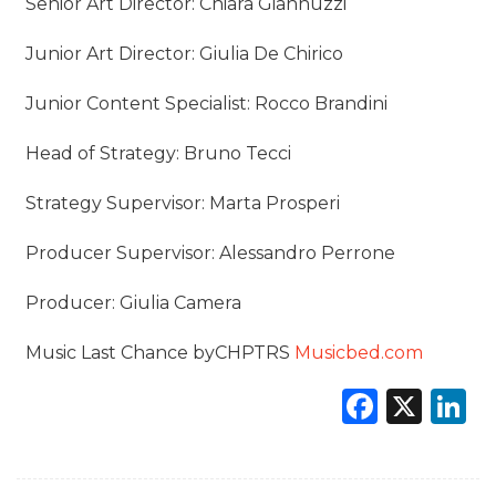
Senior Art Director: Chiara Giannuzzi
Junior Art Director: Giulia De Chirico
Junior Content Specialist: Rocco Brandini
Head of Strategy: Bruno Tecci
Strategy Supervisor: Marta Prosperi
Producer Supervisor: Alessandro Perrone
Producer: Giulia Camera
Music Last Chance byCHPTRS
Musicbed.com
Faceb
X
L