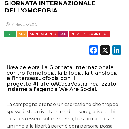
GIORNATA INTERNAZIONALE
DELL’OMOFOBIA
17 Maggio 2019
FREE
ADV
ARREDAMENTO
CSR
RETAIL / ECOMMERCE
Faceb
X
L
Ikea celebra La Giornata Internazionale
contro l’omofobia, la bifobia, la transfobia
e l’intersessuofobia con il
progetto #FateloACasaVostra, realizzato
insieme all’agenzia We Are Social.
La campagna prende un’espressione che troppo
spesso è stata rivolta in modo dispregiativo a chi
desidera essere solo se stesso, trasformandola in
un inno alla libertà perché ogni persona possa