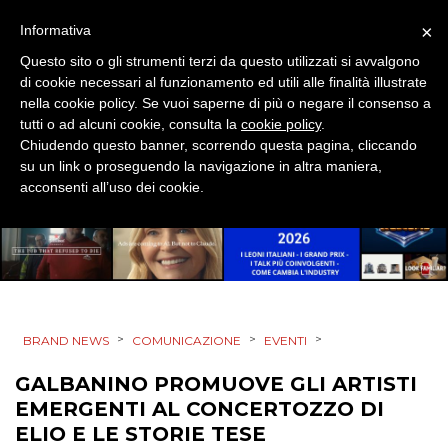
×
Informativa
Questo sito o gli strumenti terzi da questo utilizzati si avvalgono
CINEMA
di cookie necessari al funzionamento ed utili alle finalità illustrate
nella cookie policy. Se vuoi saperne di più o negare il consenso a
tutti o ad alcuni cookie, consulta la
cookie policy
.
DIGITALE
Chiudendo questo banner, scorrendo questa pagina, cliccando
su un link o proseguendo la navigazione in altra maniera,
EDITORIA
acconsenti all’uso dei cookie.
ESTERNA
RADIO / AUDIO
TV
>
>
>
BRAND NEWS
COMUNICAZIONE
EVENTI
GALBANINO PROMUOVE GLI ARTISTI
EMERGENTI AL CONCERTOZZO DI
ELIO E LE STORIE TESE