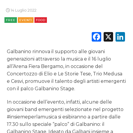
DATI
14 Luglio 2022
RICERCHE
FREE
EVENTI
FOOD
PREVISIONI/SCENARI
Faceb
X
L
NORMATIVE
Galbanino rinnova il supporto alle giovani
generazioni attraverso la musica e il 16 luglio
TREND
all’Arena Fiera Bergamo, in occasione del
Concertozzo di Elio e Le Storie Tese, Trio Medusa
CASE HISTORY
e Cesvi, promuove il talento degli artisti emergenti
OPINIONI
con il palco Galbanino Stage.
In occasione dell’evento, infatti, alcune delle
giovani band emergenti selezionate nel progetto
#insiemeperlamusica si esibiranno a partire dalle
17.30 sullo speciale “palco” di Galbanino: il
Galbanino Stage. Ideato da Galbani insieme a