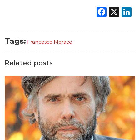
Faceb
X
L
Tags:
Francesco Morace
Related posts