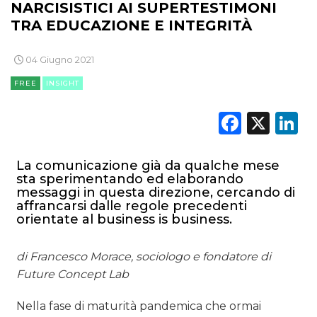
NARCISISTICI AI SUPERTESTIMONI
TRA EDUCAZIONE E INTEGRITÀ
04 Giugno 2021
FREE
INSIGHT
Faceb
X
L
La comunicazione già da qualche mese
sta sperimentando ed elaborando
messaggi in questa direzione, cercando di
affrancarsi dalle regole precedenti
orientate al business is business.
di Francesco Morace, sociologo e fondatore di
Future Concept Lab
Nella fase di maturità pandemica che ormai