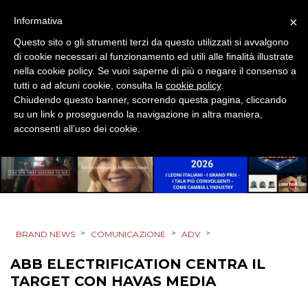
×
Informativa
Questo sito o gli strumenti terzi da questo utilizzati si avvalgono
CINEMA
di cookie necessari al funzionamento ed utili alle finalità illustrate
nella cookie policy. Se vuoi saperne di più o negare il consenso a
DIGITALE
tutti o ad alcuni cookie, consulta la
cookie policy
.
Chiudendo questo banner, scorrendo questa pagina, cliccando
EDITORIA
su un link o proseguendo la navigazione in altra maniera,
acconsenti all’uso dei cookie.
ESTERNA
RADIO / AUDIO
TV
>
>
>
BRAND NEWS
COMUNICAZIONE
ADV
ABB ELECTRIFICATION CENTRA IL
TARGET CON HAVAS MEDIA
DATI