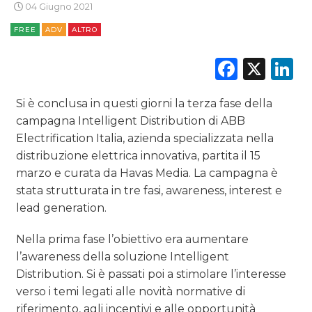
04 Giugno 2021
FREE
ADV
ALTRO
RICERCHE
Faceb
X
L
PREVISIONI/SCENARI
NORMATIVE
Si è conclusa in questi giorni la terza fase della
campagna Intelligent Distribution di ABB
TREND
Electrification Italia, azienda specializzata nella
distribuzione elettrica innovativa, partita il 15
CASE HISTORY
marzo e curata da Havas Media. La campagna è
stata strutturata in tre fasi, awareness, interest e
OPINIONI
lead generation.
Nella prima fase l’obiettivo era aumentare
l’awareness della soluzione Intelligent
Distribution. Si è passati poi a stimolare l’interesse
verso i temi legati alle novità normative di
riferimento, agli incentivi e alle opportunità