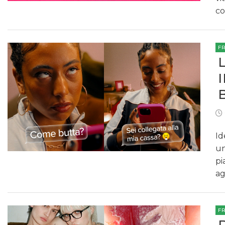
co
F
Id
un
pi
ag
F