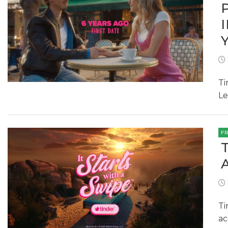
Ti
Le
F
Ti
ac