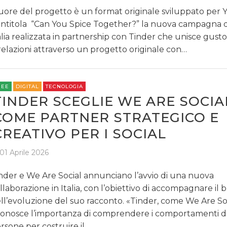
ore del progetto è un format originale sviluppato per
 intitola “Can You Spice Together?” la nuova campagna di
alia realizzata in partnership con Tinder che unisce gust
relazioni attraverso un progetto originale con…
REE
DIGITAL
TECNOLOGIA
TINDER SCEGLIE WE ARE SOCIA
COME PARTNER STRATEGICO E
CREATIVO PER I SOCIAL
01 Aprile 2026
nder e We Are Social annunciano l’avvio di una nuova
llaborazione in Italia, con l’obiettivo di accompagnare il 
ll’evoluzione del suo racconto. «Tinder, come We Are Soc
conosce l’importanza di comprendere i comportamenti d
rsone per costruire il…