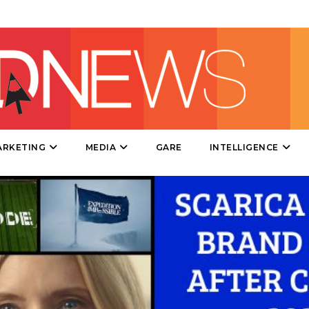
RADIO / AUDIO
TV
ARKETING
MEDIA
GARE
INTELLIGENCE
DATI
RICERCHE
PREVISIONI/SCENARI
NORMATIVE
TREND