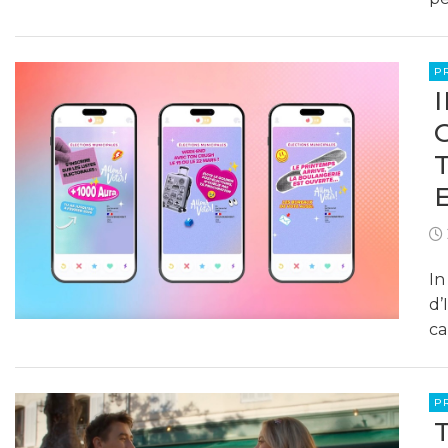
P
In
d’
ca
P