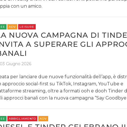
ppia con un amico.
REE
ADV
LEISURE
LA NUOVA CAMPAGNA DI TIND
INVITA A SUPERARE GLI APPRO
BANALI
03 Giugno 2026
eata per lanciare due nuove funzionalità dell’app, è dist
 approccio social-first su TikTok, Instagram, YouTube e
attaforme streaming, oltre a formati ooh e dooh Tinder d
li approcci banali con la nuova campagna “Say Goodbye
REE
ABBIGLIAMENTO
ADV