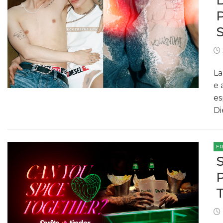
La
e 
es
Di
F