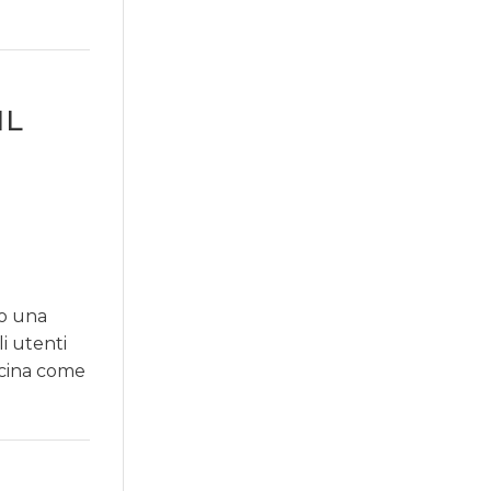
IL
to una
i utenti
ucina come