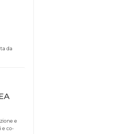
ta da
EA
azione e
 e co-