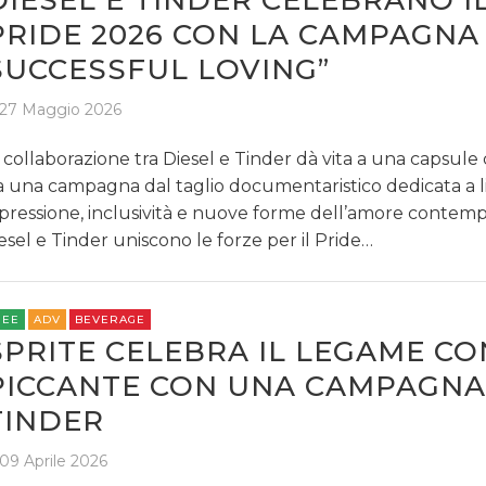
DIESEL E TINDER CELEBRANO I
PRIDE 2026 CON LA CAMPAGNA
SUCCESSFUL LOVING”
27 Maggio 2026
 collaborazione tra Diesel e Tinder dà vita a una capsule 
a una campagna dal taglio documentaristico dedicata a li
pressione, inclusività e nuove forme dell’amore contem
esel e Tinder uniscono le forze per il Pride…
REE
ADV
BEVERAGE
SPRITE CELEBRA IL LEGAME CON
PICCANTE CON UNA CAMPAGNA
TINDER
09 Aprile 2026