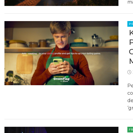
ma
P
Pe
co
de
‘g
F