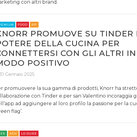
rketing con altri brand.
REMIUM
FOOD
RP
KNORR PROMUOVE SU TINDER 
POTERE DELLA CUCINA PER
CONNETTERSI CON GLI ALTRI IN
MODO POSITIVO
31 Gennaio 2025
r promuovere la sua gamma di prodotti, Knorr ha stret
llaborazione con Tinder e per san Valentino incoraggia gl
ll’app ad aggiungere al loro profilo la passione per la c
reen flag’.
REE
ADV
LEISURE