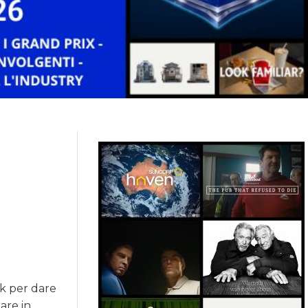
k per dare
are in