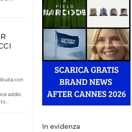
ER
CCI
ribuita con
ice addio
 to…
In evidenza