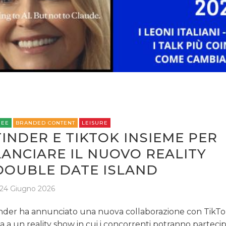
CASE HISTORY
OPINIONI
REE
BRANDED CONTENT
LEISURE
TINDER E TIKTOK INSIEME PER
LANCIARE IL NUOVO REALITY
DOUBLE DATE ISLAND
24 Giugno 2026
nder ha annunciato una nuova collaborazione con TikTo
ta a un reality show in cui i concorrenti potranno partecip