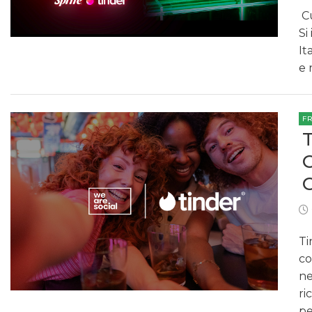
Cu
Si
It
e 
F
Ti
co
ne
ri
pe