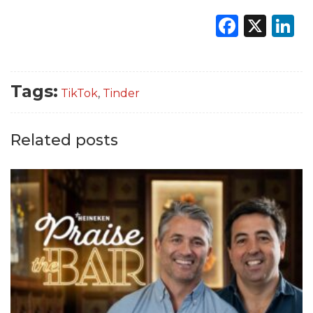
Faceb
X
L
Tags:
TikTok
,
Tinder
Related posts