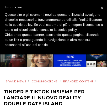
×
Informativa
DIGITALE
Questo sito o gli strumenti terzi da questo utilizzati si avvalgono
EDITORIA
di cookie necessari al funzionamento ed utili alle finalità illustrate
nella cookie policy. Se vuoi saperne di più o negare il consenso a
tutti o ad alcuni cookie, consulta la
cookie policy
.
ESTERNA
Chiudendo questo banner, scorrendo questa pagina, cliccando
su un link o proseguendo la navigazione in altra maniera,
RADIO / AUDIO
acconsenti all’uso dei cookie.
TV
>
>
>
BRAND NEWS
COMUNICAZIONE
BRANDED CONTENT
DATI
TINDER E TIKTOK INSIEME PER
LANCIARE IL NUOVO REALITY
RICERCHE
DOUBLE DATE ISLAND