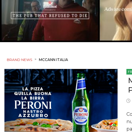
>
BRAND NEWS
MCCANN ITALIA
F
Co
nu
pa