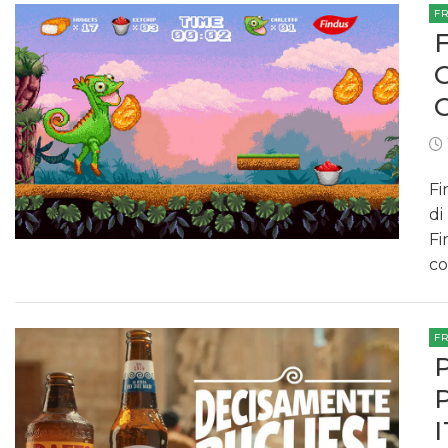
F
Fi
di
Fi
co
F