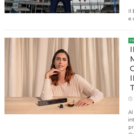
Il
e 
F
Al
in
pr