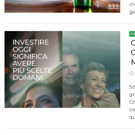
cr
gi
F
So
gr
Co
co
qu