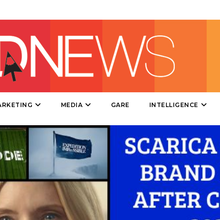
DATI
RICERCHE
PREVISIONI/SCENARI
ARKETING
MEDIA
GARE
INTELLIGENCE
NORMATIVE
TREND
CASE HISTORY
OPINIONI