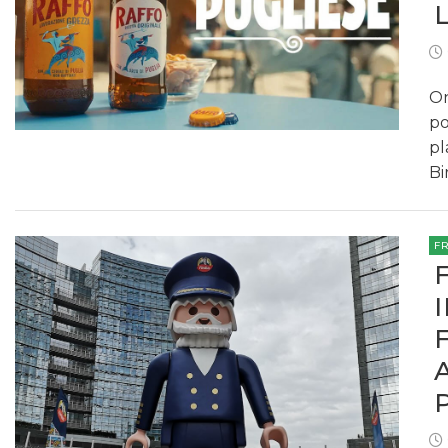
On
po
pl
Bi
F