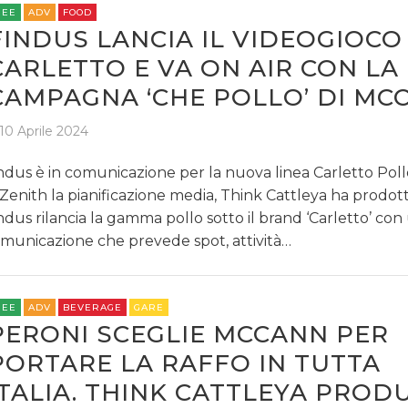
REE
ADV
FOOD
FINDUS LANCIA IL VIDEOGIOCO
CARLETTO E VA ON AIR CON LA
CAMPAGNA ‘CHE POLLO’ DI MC
10 Aprile 2024
ndus è in comunicazione per la nuova linea Carletto Poll
 Zenith la pianificazione media, Think Cattleya ha prodott
ndus rilancia la gamma pollo sotto il brand ‘Carletto’ con
municazione che prevede spot, attività…
REE
ADV
BEVERAGE
GARE
PERONI SCEGLIE MCCANN PER
PORTARE LA RAFFO IN TUTTA
ITALIA. THINK CATTLEYA PROD