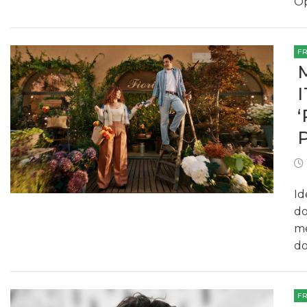
Op
F
Id
do
me
do
F