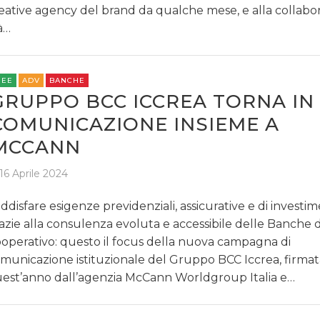
eative agency del brand da qualche mese, e alla collabo
à…
REE
ADV
BANCHE
GRUPPO BCC ICCREA TORNA IN
COMUNICAZIONE INSIEME A
MCCANN
16 Aprile 2024
ddisfare esigenze previdenziali, assicurative e di investi
azie alla consulenza evoluta e accessibile delle Banche d
operativo: questo il focus della nuova campagna di
municazione istituzionale del Gruppo BCC Iccrea, firma
est’anno dall’agenzia McCann Worldgroup Italia e…