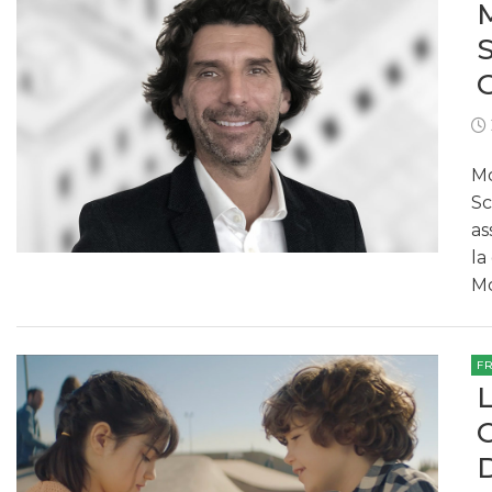
Mc
Sc
as
la
Mc
F