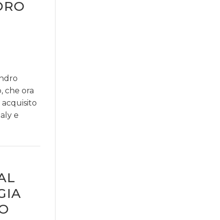
DRO
andro
, che ora
 acquisito
aly e
AL
GIA
LO