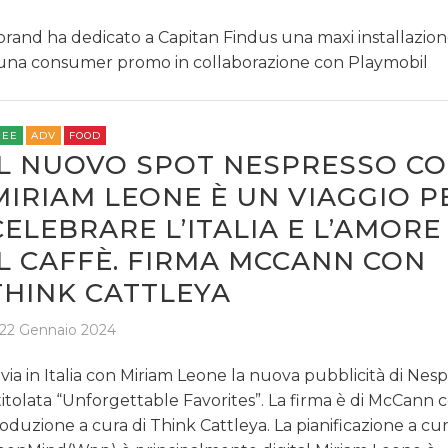
 brand ha dedicato a Capitan Findus una maxi installazion
una consumer promo in collaborazione con Playmobil
REE
ADV
FOOD
IL NUOVO SPOT NESPRESSO C
MIRIAM LEONE È UN VIAGGIO P
CELEBRARE L’ITALIA E L’AMORE
IL CAFFÈ. FIRMA MCCANN CON
THINK CATTLEYA
22 Gennaio 2024
 via in Italia con Miriam Leone la nuova pubblicità di Nes
titolata “Unforgettable Favorites”. La firma è di McCann 
oduzione a cura di Think Cattleya. La pianificazione a cur