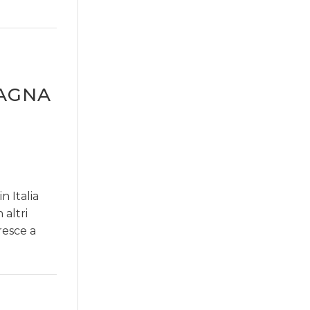
PAGNA
 Italia
 altri
resce a