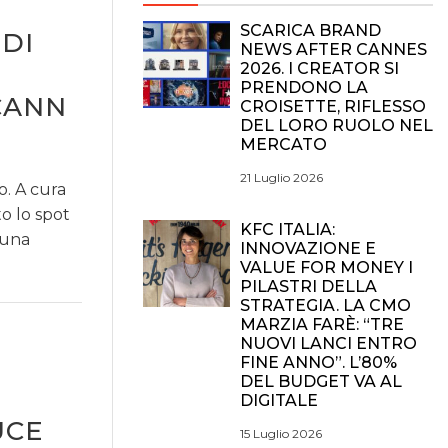
SCARICA BRAND
 DI
NEWS AFTER CANNES
2026. I CREATOR SI
PRENDONO LA
CANN
CROISETTE, RIFLESSO
DEL LORO RUOLO NEL
MERCATO
21 Luglio 2026
o. A cura
o lo spot
KFC ITALIA:
 una
INNOVAZIONE E
VALUE FOR MONEY I
PILASTRI DELLA
STRATEGIA. LA CMO
MARZIA FARÈ: “TRE
NUOVI LANCI ENTRO
FINE ANNO”. L’80%
DEL BUDGET VA AL
DIGITALE
UCE
15 Luglio 2026