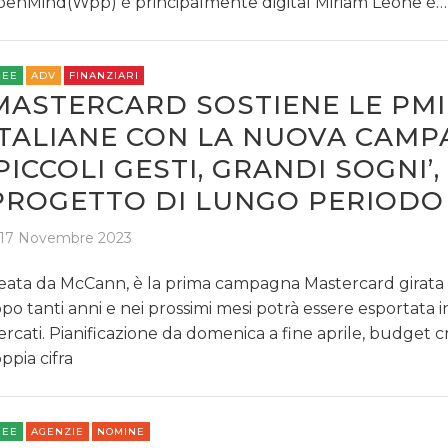
enMind(Wpp) è principalmente digital Miriam Leone è…
REE
ADV
FINANZIARI
MASTERCARD SOSTIENE LE PMI
ITALIANE CON LA NUOVA CAM
‘PICCOLI GESTI, GRANDI SOGNI’,
PROGETTO DI LUNGO PERIODO
17 Novembre 2023
eata da McCann, è la prima campagna Mastercard girata in
po tanti anni e nei prossimi mesi potrà essere esportata in
rcati. Pianificazione da domenica a fine aprile, budget c
ppia cifra
REE
AGENZIE
NOMINE