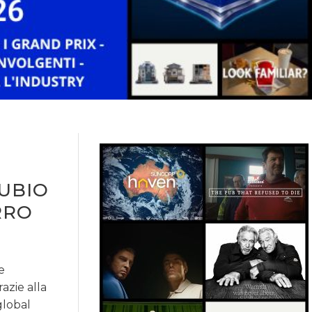
NUBIO
RRO
e
azie alla
global