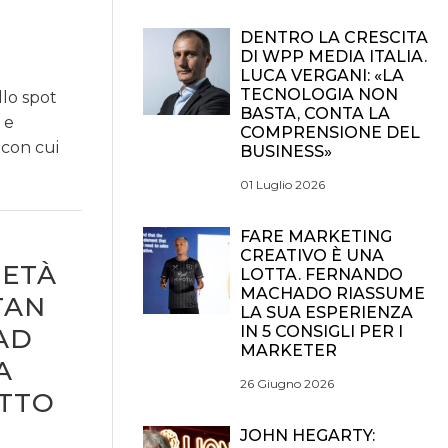
DENTRO LA CRESCITA
DI WPP MEDIA ITALIA.
LUCA VERGANI: «LA
TECNOLOGIA NON
llo spot
BASTA, CONTA LA
 e
COMPRENSIONE DEL
 con cui
BUSINESS»
01 Luglio 2026
FARE MARKETING
CREATIVO È UNA
IETÀ
LOTTA. FERNANDO
MACHADO RIASSUME
TAN
LA SUA ESPERIENZA
IN 5 CONSIGLI PER I
AD
MARKETER
A
26 Giugno 2026
ETTO
JOHN HEGARTY: