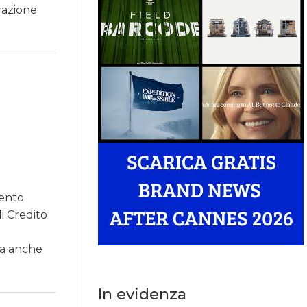
razione
mento
i Credito
ta anche
In evidenza