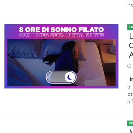
na
F
Li
di
pr
di
F