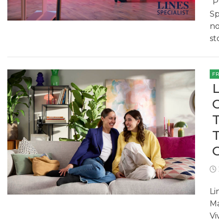
“P
Sp
no
st
F
Li
Ma
Vi