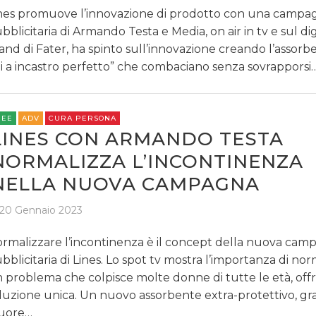
nes promuove l’innovazione di prodotto con una campa
bblicitaria di Armando Testa e Media, on air in tv e sul digi
and di Fater, ha spinto sull’innovazione creando l’assor
li a incastro perfetto” che combaciano senza sovrapporsi…
REE
ADV
CURA PERSONA
LINES CON ARMANDO TESTA
NORMALIZZA L’INCONTINENZA
NELLA NUOVA CAMPAGNA
20 Gennaio 2023
rmalizzare l’incontinenza è il concept della nuova cam
bblicitaria di Lines. Lo spot tv mostra l’importanza di no
 problema che colpisce molte donne di tutte le età, of
luzione unica. Un nuovo assorbente extra-protettivo, gra
uore…