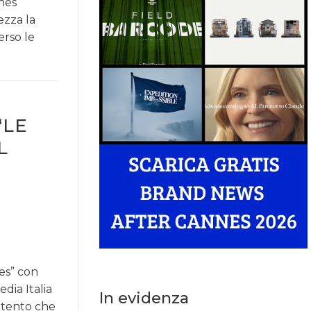
ines
ezza la
erso le
“LE
L
es” con
dia Italia
In evidenza
intento che