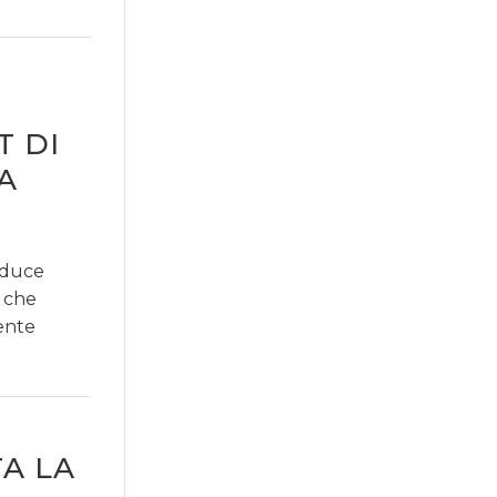
T DI
A
roduce
a che
ente
A LA