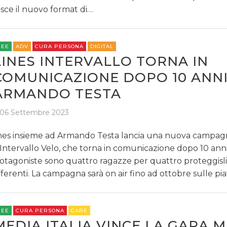
sce il nuovo format di…
REE
ADV
CURA PERSONA
DIGITAL
LINES INTERVALLO TORNA IN
COMUNICAZIONE DOPO 10 ANN
ARMANDO TESTA
06 Settembre 2023
nes insieme ad Armando Testa lancia una nuova campagn
 Intervallo Velo, che torna in comunicazione dopo 10 anni
otagoniste sono quattro ragazze per quattro proteggisl
fferenti. La campagna sarà on air fino ad ottobre sulle p
REE
CURA PERSONA
GARE
MEDIA ITALIA VINCE LA GARA 