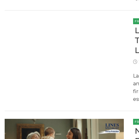
F
La
an
fi
es
F