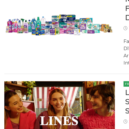
Fa
Dl
Ar
In
F