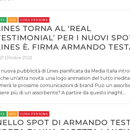
REE
ADV
CURA PERSONA
LINES TORNA AL ‘REAL
TESTIMONIAL’ PER I NUOVI SPO
LINES È. FIRMA ARMANDO TEST
21 Ottobre 2022
 nuova pubblicità di Lines pianificata da Media Italia int
che un’altra novità: una logo animation del tutto inedit
rmerà le prossime comunicazioni di brand Può un assorb
sere più di un assorbente? A partire da questo insight…
REE
ADV
CURA PERSONA
NELLO SPOT DI ARMANDO TEST