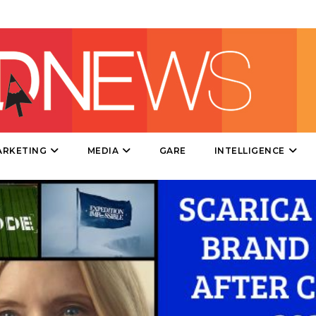
DATI
RICERCHE
PREVISIONI/SCENARI
ARKETING
MEDIA
GARE
INTELLIGENCE
NORMATIVE
TREND
CASE HISTORY
OPINIONI