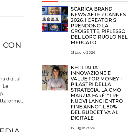
SCARICA BRAND
NEWS AFTER CANNES
2026. I CREATOR SI
PRENDONO LA
CROISETTE, RIFLESSO
DEL LORO RUOLO NEL
MERCATO
I CON
21 Luglio 2026
KFC ITALIA:
INNOVAZIONE E
a digital
VALUE FOR MONEY I
PILASTRI DELLA
. Le
STRATEGIA. LA CMO
ip
MARZIA FARÈ: “TRE
iattaforme…
NUOVI LANCI ENTRO
FINE ANNO”. L’80%
DEL BUDGET VA AL
DIGITALE
15 Luglio 2026
MEDIA