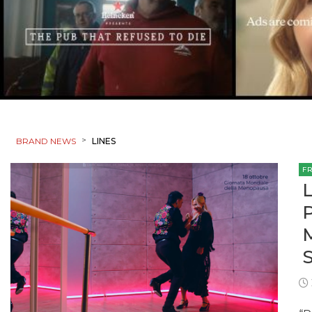
>
BRAND NEWS
LINES
F