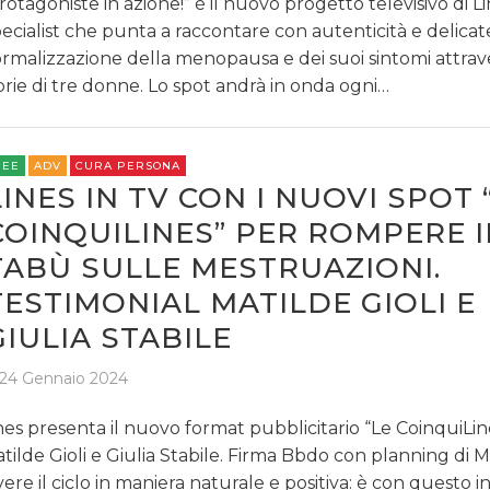
rotagoniste in azione!” è il nuovo progetto televisivo di L
ecialist che punta a raccontare con autenticità e delicat
rmalizzazione della menopausa e dei suoi sintomi attrav
orie di tre donne. Lo spot andrà in onda ogni…
REE
ADV
CURA PERSONA
LINES IN TV CON I NUOVI SPOT 
COINQUILINES” PER ROMPERE I
TABÙ SULLE MESTRUAZIONI.
TESTIMONIAL MATILDE GIOLI E
GIULIA STABILE
24 Gennaio 2024
nes presenta il nuovo format pubblicitario “Le CoinquiLin
tilde Gioli e Giulia Stabile. Firma Bbdo con planning di Me
vere il ciclo in maniera naturale e positiva: è con questo 