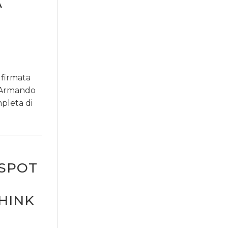
A
 firmata
i Armando
pleta di
 SPOT
HINK