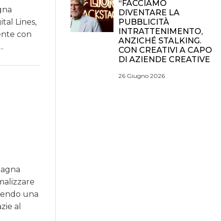
“FACCIAMO
gna
DIVENTARE LA
tal Lines,
PUBBLICITÀ
INTRATTENIMENTO,
bente con
ANZICHÉ STALKING.
.
CON CREATIVI A CAPO
DI AZIENDE CREATIVE
26 Giugno 2026
pagna
rmalizzare
frendo una
zie al