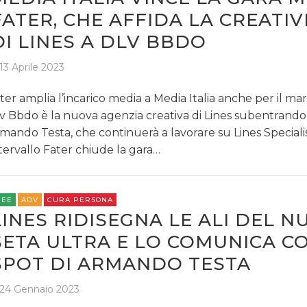
FATER, CHE AFFIDA LA CREATIV
DI LINES A DLV BBDO
13 Aprile 2023
ter amplia l’incarico media a Media Italia anche per il ma
v Bbdo è la nuova agenzia creativa di Lines subentrando
mando Testa, che continuerà a lavorare su Lines Specialis
tervallo Fater chiude la gara…
REE
ADV
CURA PERSONA
LINES RIDISEGNA LE ALI DEL 
SETA ULTRA E LO COMUNICA C
SPOT DI ARMANDO TESTA
24 Gennaio 2023