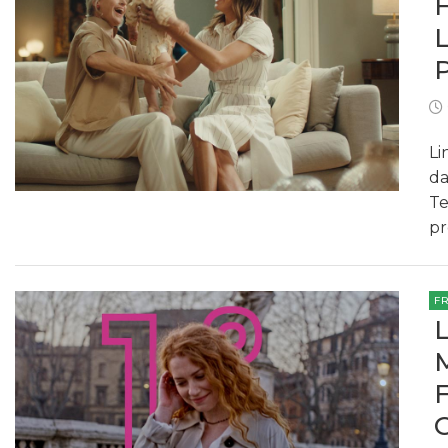
Li
da
Te
pr
F