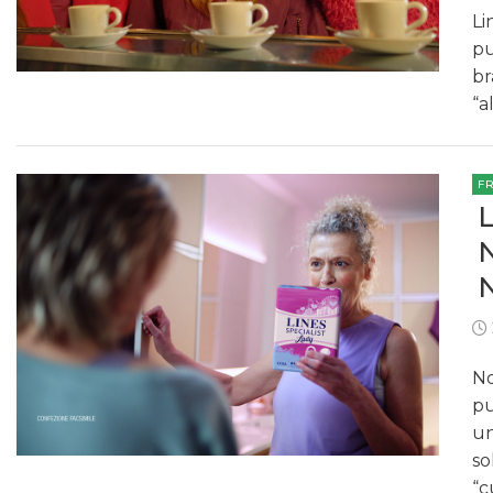
Li
pu
br
“a
F
No
pu
un
so
“c