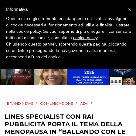
×
Informativa
STRATEGIE
Questo sito o gli strumenti terzi da questo utilizzati si avvalgono
di cookie necessari al funzionamento ed utili alle finalità illustrate
nella cookie policy. Se vuoi saperne di più o negare il consenso a
tutti o ad alcuni cookie, consulta la
cookie policy
.
CINEMA
Chiudendo questo banner, scorrendo questa pagina, cliccando
su un link o proseguendo la navigazione in altra maniera,
acconsenti all’uso dei cookie.
DIGITALE
EDITORIA
ESTERNA
RADIO / AUDIO
>
>
>
BRAND NEWS
COMUNICAZIONE
ADV
TV
LINES SPECIALIST CON RAI
PUBBLICITÀ PORTA IL TEMA DELLA
MENOPAUSA IN “BALLANDO CON LE