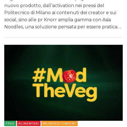
nuovo prodotto, dall’activation nei pressi del
Politecnico di Milano ai contenuti dei creator e sui
social, sino alle pr Knorr amplia gamma con Asia
Noodles, una soluzione pensata per essere pratica….
FREE
ALIMENTARI
BRANDED CONTENT