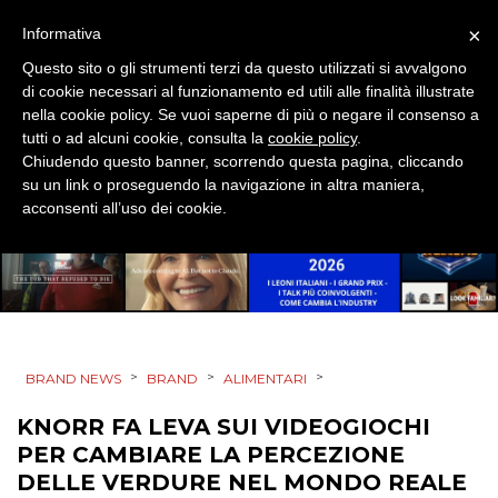
CSR
×
Informativa
Questo sito o gli strumenti terzi da questo utilizzati si avvalgono
STRATEGIE
di cookie necessari al funzionamento ed utili alle finalità illustrate
nella cookie policy. Se vuoi saperne di più o negare il consenso a
tutti o ad alcuni cookie, consulta la
cookie policy
.
Chiudendo questo banner, scorrendo questa pagina, cliccando
su un link o proseguendo la navigazione in altra maniera,
CINEMA
acconsenti all’uso dei cookie.
DIGITALE
EDITORIA
ESTERNA
>
>
>
BRAND NEWS
BRAND
ALIMENTARI
RADIO / AUDIO
KNORR FA LEVA SUI VIDEOGIOCHI
PER CAMBIARE LA PERCEZIONE
TV
DELLE VERDURE NEL MONDO REALE