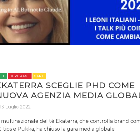
STRATEGIE
CINEMA
DIGITALE
EDITORIA
REE
BEVERAGE
GARE
EKATERRA SCEGLIE PHD COME
ESTERNA
NUOVA AGENZIA MEDIA GLOBA
RADIO / AUDIO
13 Luglio 2022
TV
 multinazionale del tè Ekaterra, che controlla brand com
 tips e Pukka, ha chiuso la gara media globale.