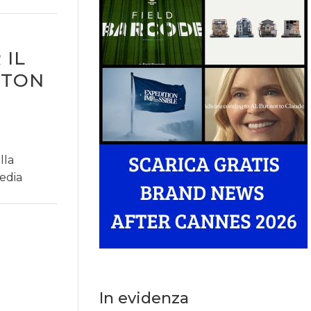
 IL
PTON
lla
media
In evidenza