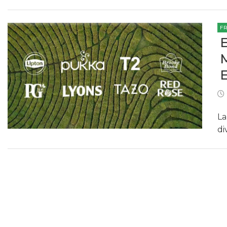
F
La
di