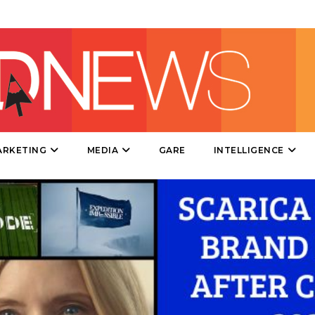
DIRECT
SPONSOR
DESIGN
EVENTI
MOBILE
ARKETING
MEDIA
GARE
INTELLIGENCE
PROMOZIONI
PRODOTTI
PUNTI VENDITA
CSR