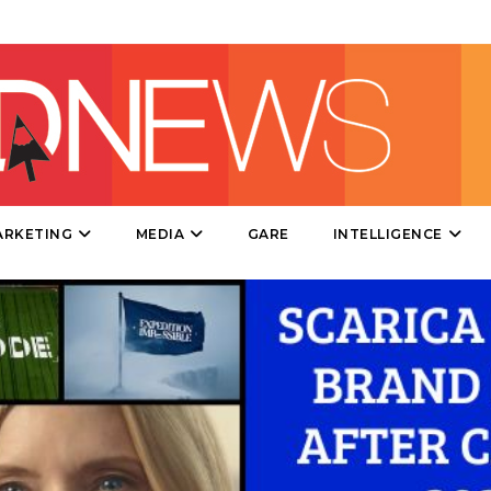
TV
DATI
RICERCHE
ARKETING
MEDIA
GARE
INTELLIGENCE
PREVISIONI/SCENARI
NORMATIVE
TREND
CASE HISTORY
OPINIONI