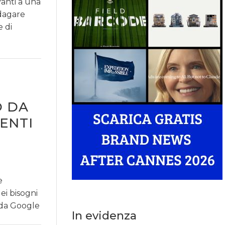
vanti a una
dagare
e di
O DA
ENTI
e
ei bisogni
e da Google
In evidenza