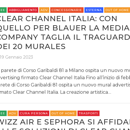
REE
ABBIGLIAMENTO
ADV
CONCESSIONARIE
ESTERNA
OUT OF HOME
CLEAR CHANNEL ITALIA: CON
QUELLO PER BLAUER LA MEDIA
COMPANY TAGLIA IL TRAGUAR
DEI 20 MURALES
19 Gennaio 2023
 parete di Corso Garibaldi 81 a Milano ospita un nuovo m
vertising firmato Clear Channel Italia Fino all’inizio di febb
rete di Corso Garibaldi 81 ospita un nuovo mural adverti
rmato Clear Channel Italia. La creazione artistica…
REE
ADV
CURA PERSONA
OUT OF HOME
TRASPORTI
WIZZ AIR E SEPHORA SI AFFID