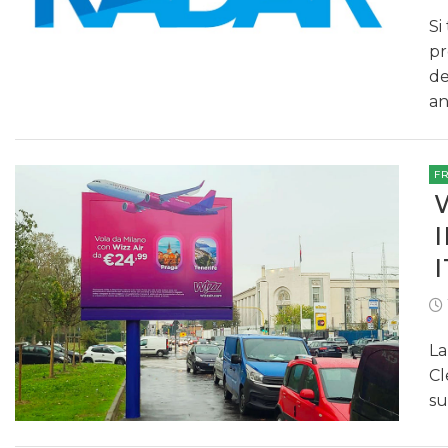
Si
pr
de
an
F
La
Cl
su