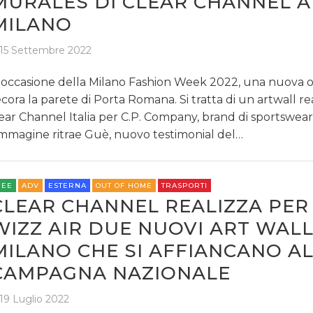
MURALES DI CLEAR CHANNEL A
MILANO
15 Settembre 2022
 occasione della Milano Fashion Week 2022, una nuova 
cora la parete di Porta Romana. Si tratta di un artwall re
ear Channel Italia per C.P. Company, brand di sportswear 
immagine ritrae Guè, nuovo testimonial del…
REE
ADV
ESTERNA
OUT OF HOME
TRASPORTI
CLEAR CHANNEL REALIZZA PER
WIZZ AIR DUE NUOVI ART WALL
MILANO CHE SI AFFIANCANO A
CAMPAGNA NAZIONALE
19 Luglio 2022