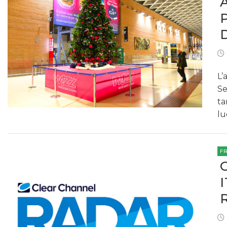
L’
Se
ta
lu
F