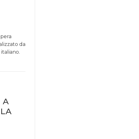
opera
alizzato da
italiano.
 A
LLA