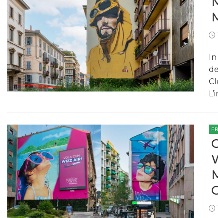
In
de
Cl
L’
F