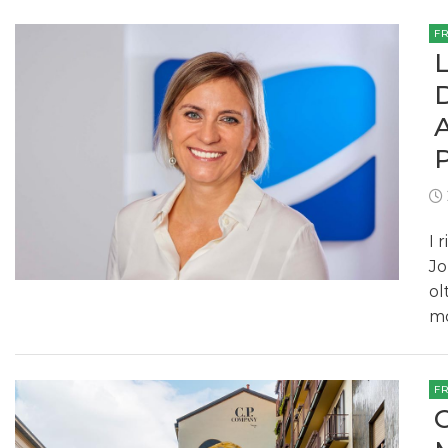
F
I 
Jo
ol
mo
F