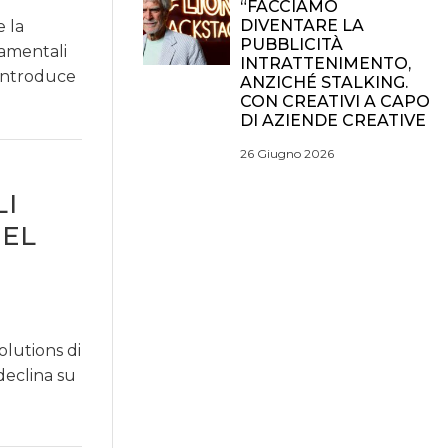
“FACCIAMO
DIVENTARE LA
e la
PUBBLICITÀ
amentali
INTRATTENIMENTO,
 introduce
ANZICHÉ STALKING.
CON CREATIVI A CAPO
DI AZIENDE CREATIVE
26 Giugno 2026
LI
NEL
olutions di
 declina su