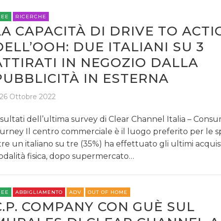
REE
RICERCHE
LA CAPACITÀ DI DRIVE TO ACTI
DELL’OOH: DUE ITALIANI SU 3
ATTIRATI IN NEGOZIO DALLA
PUBBLICITÀ IN ESTERNA
26 Ottobre 2022
risultati dell’ultima survey di Clear Channel Italia – Con
urney Il centro commerciale è il luogo preferito per le 
tre un italiano su tre (35%) ha effettuato gli ultimi acquist
dalità fisica, dopo supermercato…
REE
ABBIGLIAMENTO
ADV
OUT OF HOME
C.P. COMPANY CON GUÈ SUL