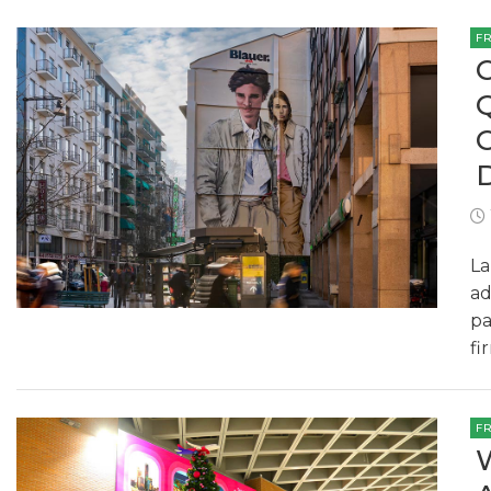
F
La
ad
pa
fi
F