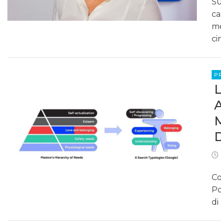
Su
ca
me
ci
P
Co
Po
di