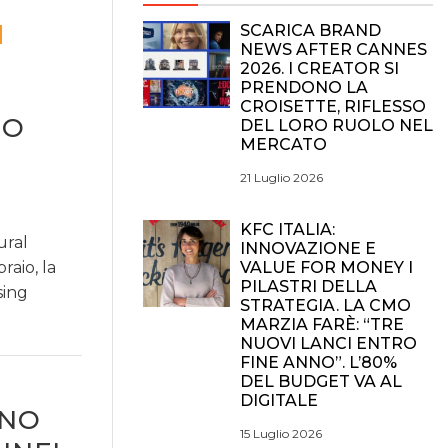
SCARICA BRAND
NEWS AFTER CANNES
2026. I CREATOR SI
PRENDONO LA
CROISETTE, RIFLESSO
DO
DEL LORO RUOLO NEL
MERCATO
21 Luglio 2026
KFC ITALIA:
ural
INNOVAZIONE E
raio, la
VALUE FOR MONEY I
PILASTRI DELLA
sing
STRATEGIA. LA CMO
MARZIA FARÈ: “TRE
NUOVI LANCI ENTRO
FINE ANNO”. L’80%
DEL BUDGET VA AL
DIGITALE
ANO
15 Luglio 2026