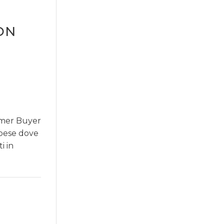
ON
sumer Buyer
spese dove
i in