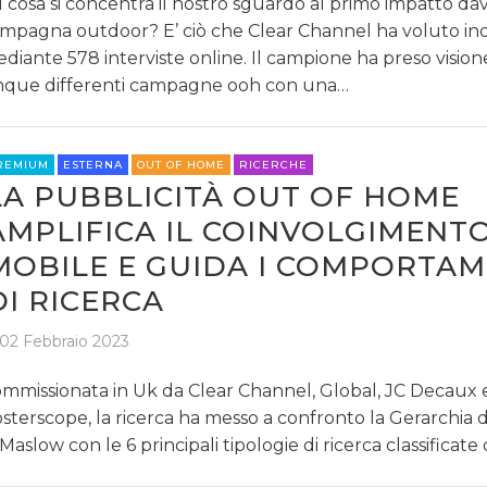
 cosa si concentra il nostro sguardo al primo impatto da
mpagna outdoor? E’ ciò che Clear Channel ha voluto in
diante 578 interviste online. Il campione ha preso vision
nque differenti campagne ooh con una…
REMIUM
ESTERNA
OUT OF HOME
RICERCHE
LA PUBBLICITÀ OUT OF HOME
AMPLIFICA IL COINVOLGIMENT
MOBILE E GUIDA I COMPORTAM
DI RICERCA
02 Febbraio 2023
mmissionata in Uk da Clear Channel, Global, JC Decaux 
sterscope, la ricerca ha messo a confronto la Gerarchia d
 Maslow con le 6 principali tipologie di ricerca classificat