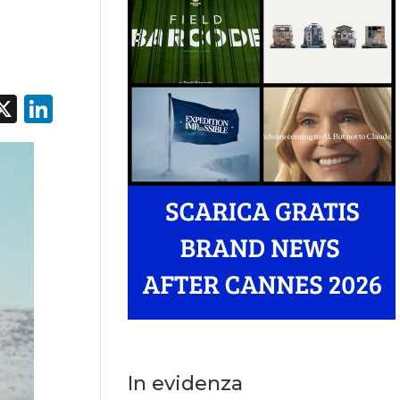
acebook
X
LinkedIn
In evidenza