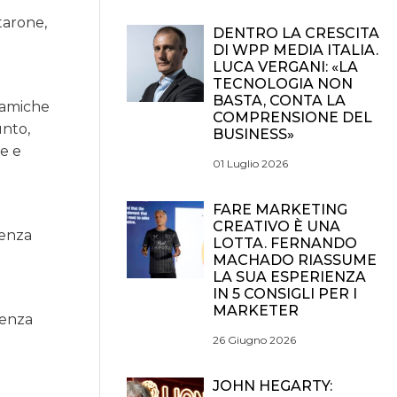
tarone,
DENTRO LA CRESCITA
DI WPP MEDIA ITALIA.
LUCA VERGANI: «LA
TECNOLOGIA NON
BASTA, CONTA LA
inamiche
COMPRENSIONE DEL
unto,
BUSINESS»
ne e
01 Luglio 2026
FARE MARKETING
CREATIVO È UNA
tenza
LOTTA. FERNANDO
MACHADO RIASSUME
LA SUA ESPERIENZA
IN 5 CONSIGLI PER I
MARKETER
ienza
26 Giugno 2026
,
JOHN HEGARTY: