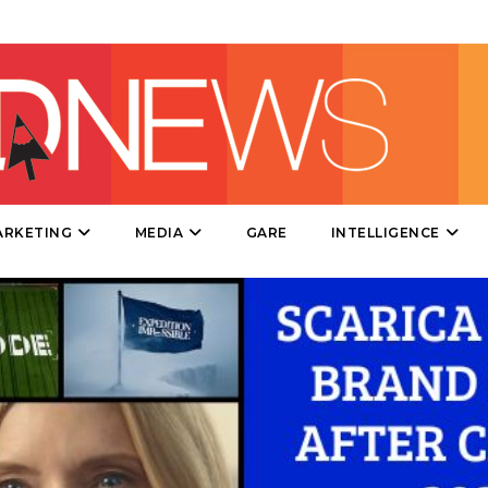
RADIO / AUDIO
TV
ARKETING
MEDIA
GARE
INTELLIGENCE
DATI
RICERCHE
PREVISIONI/SCENARI
NORMATIVE
TREND