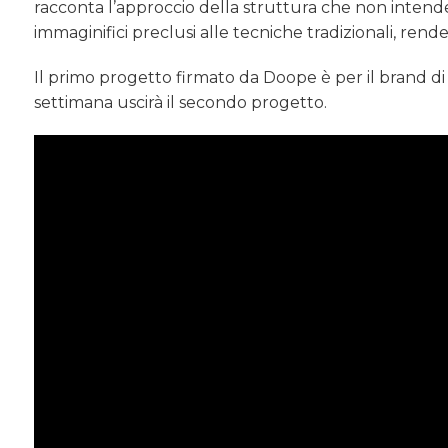
racconta l’approccio della struttura che non intende
immaginifici preclusi alle tecniche tradizionali, rende
Il primo progetto firmato da Doope è per il brand di 
settimana uscirà il secondo progetto.