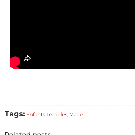
Tags:
Enfants Terribles
,
Made
Related posts