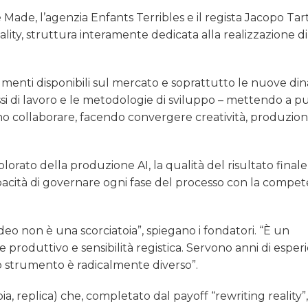
 Made, l’agenzia Enfants Terribles e il regista Jacopo Tar
lity, struttura interamente dedicata alla realizzazione di
trumenti disponibili sul mercato e soprattutto le nuove d
si di lavoro e le metodologie di sviluppo – mettendo a p
sono collaborare, facendo convergere creatività, produzio
splorato della produzione AI, la qualità del risultato finale
capacità di governare ogni fase del processo con la compe
ideo non è una scorciatoia”, spiegano i fondatori. “È un
e produttivo e sensibilità registica. Servono anni di esper
o strumento è radicalmente diverso”.
a, replica) che, completato dal payoff “rewriting reality”