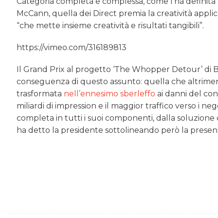
Categoria completa e complessa, come l’ha definita 
McCann, quella dei Direct premia la creatività applic
“che mette insieme creatività e risultati tangibili”.
https://vimeo.com/316189813
Il Grand Prix al progetto ‘The Whopper Detour’ di 
conseguenza di questo assunto: quella che altrimen
trasformata
nell’ennesimo sberleffo
ai danni del con
miliardi di impression e il maggior traffico verso i
completa in tutti i suoi componenti, dalla soluzione
ha detto la presidente sottolineando però la presenza t