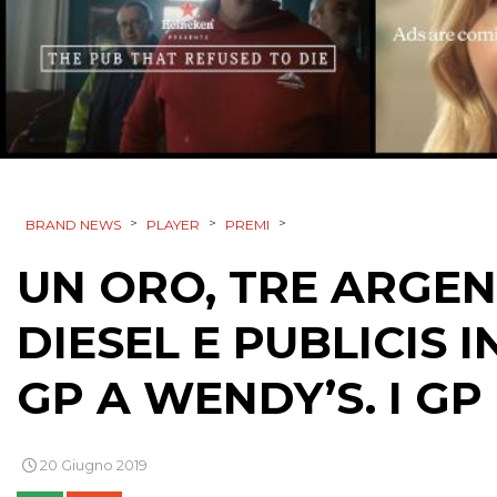
>
>
>
BRAND NEWS
PLAYER
PREMI
UN ORO, TRE ARGEN
DIESEL E PUBLICIS 
GP A WENDY’S. I GP
20 Giugno 2019