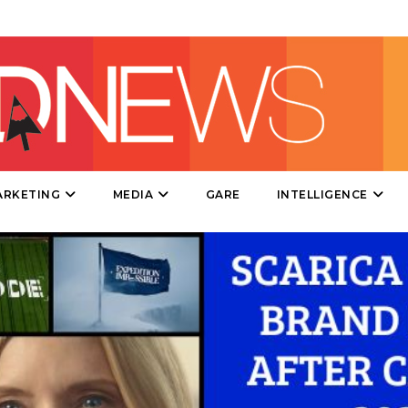
TV
DATI
ARKETING
MEDIA
GARE
INTELLIGENCE
RICERCHE
PREVISIONI/SCENARI
NORMATIVE
TREND
CASE HISTORY