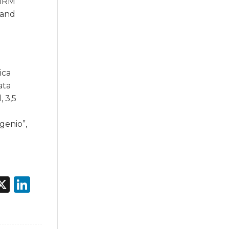
 MRM
rand
ica
ata
, 3,5
genio”,
acebook
X
LinkedIn