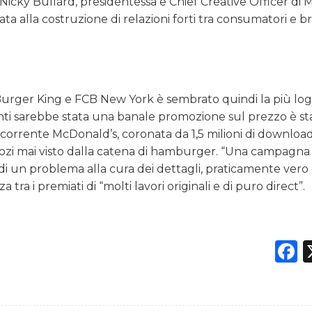
Nicky Bullard, presidentessa e Chief Creative Officer di
ata alla costruzione di relazioni forti tra consumatori e b
Burger King e FCB New York è sembrato quindi la più log
ti sarebbe stata una banale promozione sul prezzo è st
corrente McDonald’s, coronata da 1,5 milioni di download
 negozi mai visto dalla catena di hamburger. “Una campagna
 di un problema alla cura dei dettagli, praticamente vero 
ra i premiati di “molti lavori originali e di puro direct”.
F