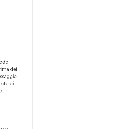
modo
rima dei
essaggio
ente di
o.