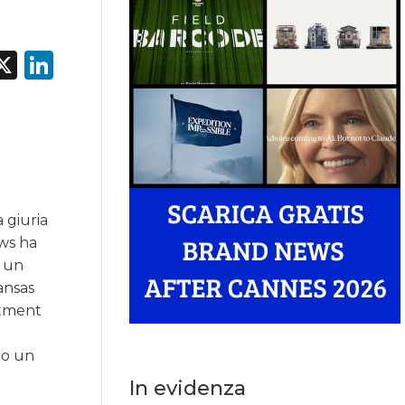
acebook
X
LinkedIn
 giuria
ews ha
, un
ansas
itment
to un
In evidenza