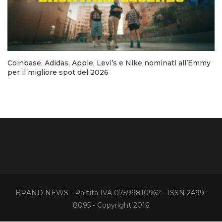
Coinbase, Adidas, Apple, Levi’s e Nike nominati all’Emmy
per il migliore spot del 2026
BRAND NEWS - Partita IVA 07599810962 - ISSN 2499-
8095 - Copyright 2016