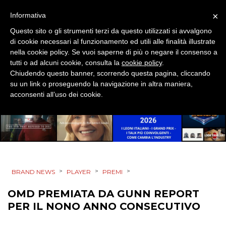
SPONSOR
×
Informativa
DESIGN
Questo sito o gli strumenti terzi da questo utilizzati si avvalgono
di cookie necessari al funzionamento ed utili alle finalità illustrate
EVENTI
nella cookie policy. Se vuoi saperne di più o negare il consenso a
tutti o ad alcuni cookie, consulta la
cookie policy
.
Chiudendo questo banner, scorrendo questa pagina, cliccando
MOBILE
su un link o proseguendo la navigazione in altra maniera,
acconsenti all’uso dei cookie.
PROMOZIONI
PRODOTTI
>
>
>
BRAND NEWS
PLAYER
PREMI
PUNTI VENDITA
OMD PREMIATA DA GUNN REPORT
CSR
PER IL NONO ANNO CONSECUTIVO
STRATEGIE