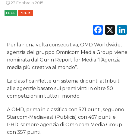
23 Febbraio 2015
FREE
PREMI
CINEMA
Faceb
X
L
DIGITALE
Per la nona volta consecutiva, OMD Worldwide,
agenzia del gruppo Omnicom Media Group, viene
EDITORIA
nominata dal Gunn Report for Media “l’Agenzia
media più creativa al mondo”.
ESTERNA
La classifica riflette un sistema di punti attribuiti
RADIO / AUDIO
alle agenzie basato sui premi vinti in oltre 50
competizioni in tutto il mondo.
TV
A OMD, prima in classifica con 521 punti, seguono
Starcom-Mediavest (Publicis) con 467 punti e
PHD, sempre agenzia di Omnicom Media Group
con 357 punti.