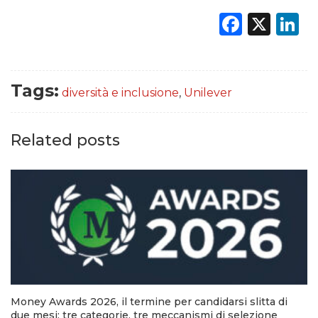
Faceb
X
L
Tags:
diversità e inclusione
,
Unilever
Related posts
Money Awards 2026, il termine per candidarsi slitta di
due mesi: tre categorie, tre meccanismi di selezione