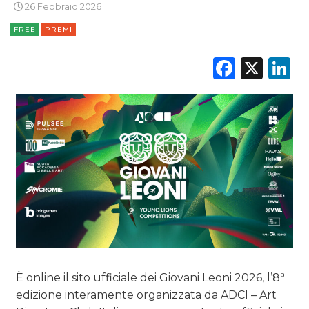
26 Febbraio 2026
DATI
FREE
PREMI
RICERCHE
Faceb
X
L
PREVISIONI/SCENARI
NORMATIVE
TREND
CASE HISTORY
OPINIONI
È online il sito ufficiale dei Giovani Leoni 2026, l’8ª
edizione interamente organizzata da ADCI – Art