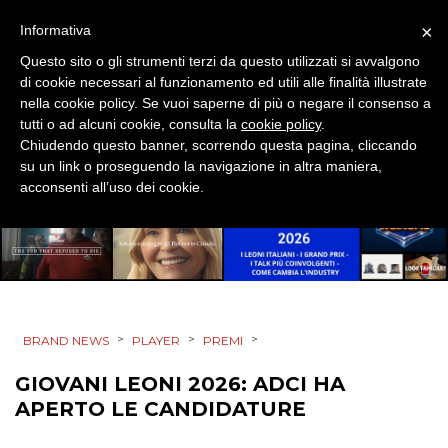
×
Informativa
Questo sito o gli strumenti terzi da questo utilizzati si avvalgono
CINEMA
di cookie necessari al funzionamento ed utili alle finalità illustrate
nella cookie policy. Se vuoi saperne di più o negare il consenso a
DIGITALE
tutti o ad alcuni cookie, consulta la
cookie policy
.
Chiudendo questo banner, scorrendo questa pagina, cliccando
su un link o proseguendo la navigazione in altra maniera,
EDITORIA
acconsenti all’uso dei cookie.
ESTERNA
RADIO / AUDIO
TV
>
>
>
BRAND NEWS
PLAYER
PREMI
GIOVANI LEONI 2026: ADCI HA
APERTO LE CANDIDATURE