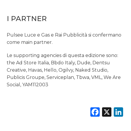
I PARTNER
Pulsee Luce e Gas e Rai Pubblicità si confermano
come main partner.
Le supporting agencies di questa edizione sono:
the Ad Store Italia, Bbdo Italy, Dude, Dentsu
Creative, Havas, Hello, Ogilvy, Naked Studio,
Publicis Groupe, Serviceplan, Tbwa, VML, We Are
Social, YAM112003
Faceb
X
L