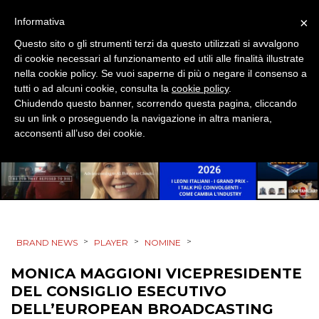
PROMOZIONI
×
Informativa
Questo sito o gli strumenti terzi da questo utilizzati si avvalgono
di cookie necessari al funzionamento ed utili alle finalità illustrate
nella cookie policy. Se vuoi saperne di più o negare il consenso a
PRODOTTI
tutti o ad alcuni cookie, consulta la
cookie policy
.
Chiudendo questo banner, scorrendo questa pagina, cliccando
su un link o proseguendo la navigazione in altra maniera,
PUNTI VENDITA
acconsenti all’uso dei cookie.
CSR
STRATEGIE
>
>
>
BRAND NEWS
PLAYER
NOMINE
CINEMA
MONICA MAGGIONI VICEPRESIDENTE
DEL CONSIGLIO ESECUTIVO
DIGITALE
DELL’EUROPEAN BROADCASTING