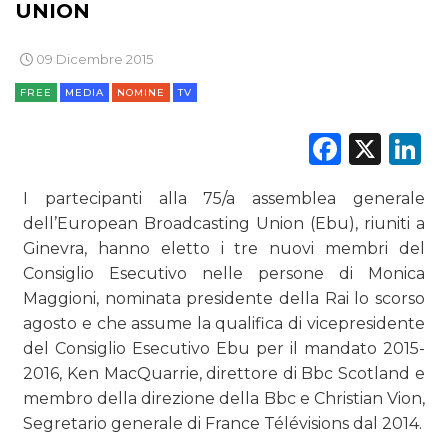
EDITORIA
UNION
ESTERNA
09 Dicembre 2015
FREE
MEDIA
NOMINE
TV
RADIO / AUDIO
Faceb
X
L
TV
I partecipanti alla 75/a assemblea generale
dell’European Broadcasting Union (Ebu), riuniti a
Ginevra, hanno eletto i tre nuovi membri del
Consiglio Esecutivo nelle persone di Monica
DATI
Maggioni, nominata presidente della Rai lo scorso
agosto e che assume la qualifica di vicepresidente
RICERCHE
del Consiglio Esecutivo Ebu per il mandato 2015-
2016, Ken MacQuarrie, direttore di Bbc Scotland e
PREVISIONI/SCENARI
membro della direzione della Bbc e Christian Vion,
Segretario generale di France Télévisions dal 2014.
NORMATIVE