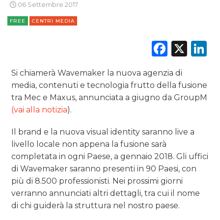
06 Settembre 2017
NORMATIVE
FREE
CENTRI MEDIA
TREND
Faceb
X
L
CASE HISTORY
Si chiamerà Wavemaker la nuova agenzia di
media, contenuti e tecnologia frutto della fusione
OPINIONI
tra Mec e Maxus, annunciata a giugno da GroupM
(vai alla notizia
).
Il brand e la nuova visual identity saranno live a
livello locale non appena la fusione sarà
completata in ogni Paese, a gennaio 2018. Gli uffici
di Wavemaker saranno presenti in 90 Paesi, con
più di 8.500 professionisti. Nei prossimi giorni
verranno annunciati altri dettagli, tra cui il nome
di chi guiderà la struttura nel nostro paese.