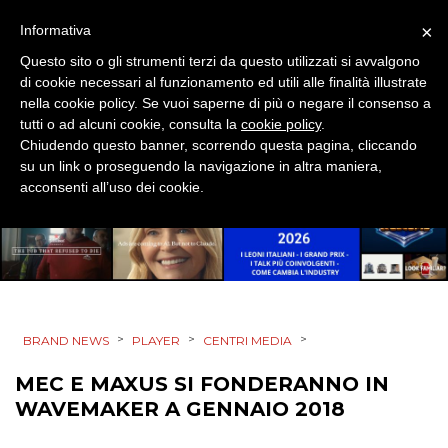
DIGITALE
×
Informativa
EDITORIA
Questo sito o gli strumenti terzi da questo utilizzati si avvalgono
di cookie necessari al funzionamento ed utili alle finalità illustrate
ESTERNA
nella cookie policy. Se vuoi saperne di più o negare il consenso a
tutti o ad alcuni cookie, consulta la
cookie policy
.
Chiudendo questo banner, scorrendo questa pagina, cliccando
RADIO / AUDIO
su un link o proseguendo la navigazione in altra maniera,
acconsenti all’uso dei cookie.
TV
>
>
>
BRAND NEWS
PLAYER
CENTRI MEDIA
DATI
MEC E MAXUS SI FONDERANNO IN
RICERCHE
WAVEMAKER A GENNAIO 2018
PREVISIONI/SCENARI