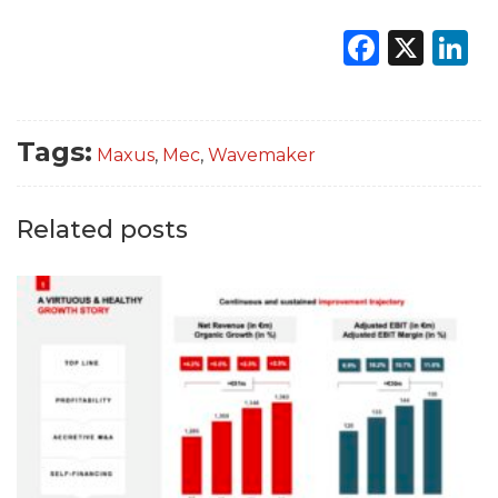
Faceb
X
L
Tags:
Maxus
,
Mec
,
Wavemaker
Related posts