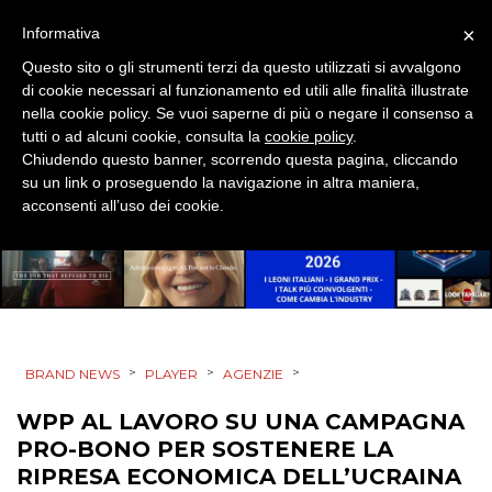
×
Informativa
Questo sito o gli strumenti terzi da questo utilizzati si avvalgono
di cookie necessari al funzionamento ed utili alle finalità illustrate
CINEMA
nella cookie policy. Se vuoi saperne di più o negare il consenso a
tutti o ad alcuni cookie, consulta la
cookie policy
.
DIGITALE
Chiudendo questo banner, scorrendo questa pagina, cliccando
su un link o proseguendo la navigazione in altra maniera,
acconsenti all’uso dei cookie.
EDITORIA
ESTERNA
RADIO / AUDIO
TV
>
>
>
BRAND NEWS
PLAYER
AGENZIE
WPP AL LAVORO SU UNA CAMPAGNA
PRO-BONO PER SOSTENERE LA
RIPRESA ECONOMICA DELL’UCRAINA