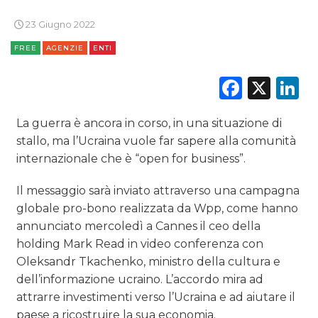
DATI
23 Giugno 2022
FREE
AGENZIE
ENTI
RICERCHE
Faceb
X
L
PREVISIONI/SCENARI
La guerra è ancora in corso, in una situazione di
NORMATIVE
stallo, ma l’Ucraina vuole far sapere alla comunità
TREND
internazionale che è “open for business”.
Il messaggio sarà inviato attraverso una campagna
CASE HISTORY
globale pro-bono realizzata da Wpp, come hanno
OPINIONI
annunciato mercoledì a Cannes il ceo della
holding
Mark Read in video conferenza con
Oleksandr Tkachenko, ministro della cultura e
dell’informazione ucraino. L’accordo mira ad
attrarre investimenti verso l’Ucraina e ad aiutare il
paese a ricostruire la sua economia.