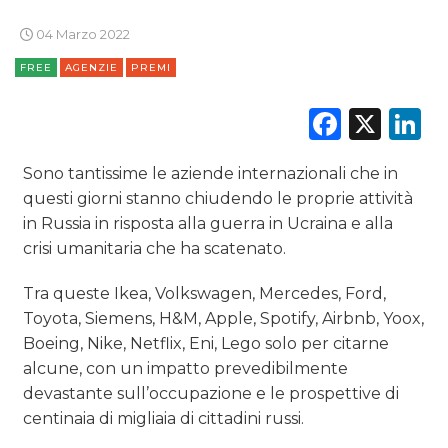
04 Marzo 2022
FREE
AGENZIE
PREMI
Faceb
X
L
Sono tantissime le aziende internazionali che in
questi giorni stanno chiudendo le proprie attività
in Russia in risposta alla guerra in Ucraina e alla
crisi umanitaria che ha scatenato.
Tra queste Ikea,
Volkswagen, Mercedes, Ford,
Toyota, Siemens, H&M, Apple, Spotify, Airbnb, Yoox,
Boeing, Nike, Netflix, Eni, Lego solo per citarne
alcune, con un impatto prevedibilmente
devastante sull’occupazione e le prospettive di
centinaia di migliaia di cittadini russi.