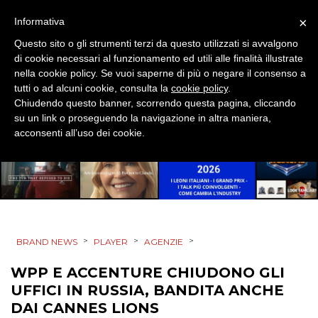
TV
×
Informativa
Questo sito o gli strumenti terzi da questo utilizzati si avvalgono
di cookie necessari al funzionamento ed utili alle finalità illustrate
nella cookie policy. Se vuoi saperne di più o negare il consenso a
tutti o ad alcuni cookie, consulta la
cookie policy
.
Chiudendo questo banner, scorrendo questa pagina, cliccando
DATI
su un link o proseguendo la navigazione in altra maniera,
acconsenti all’uso dei cookie.
RICERCHE
PREVISIONI/SCENARI
NORMATIVE
>
>
>
BRAND NEWS
PLAYER
AGENZIE
TREND
WPP E ACCENTURE CHIUDONO GLI
CASE HISTORY
UFFICI IN RUSSIA, BANDITA ANCHE
DAI CANNES LIONS
OPINIONI