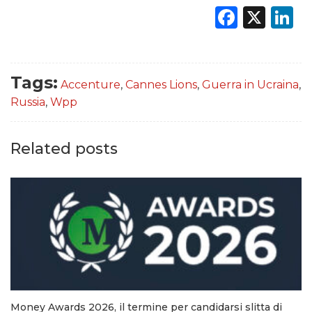
Faceb
X
L
Tags:
Accenture
,
Cannes Lions
,
Guerra in Ucraina
,
Russia
,
Wpp
Related posts
Money Awards 2026, il termine per candidarsi slitta di