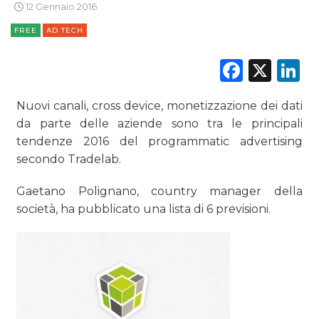
12 Gennaio 2016
FREE
AD TECH
Faceb
X
L
Nuovi canali, cross device, monetizzazione dei dati
da parte delle aziende sono tra le principali
tendenze 2016 del programmatic advertising
secondo Tradelab.
Gaetano Polignano, country manager della
società, ha pubblicato una lista di 6 previsioni.