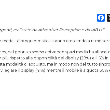
TREND
CASE HISTORY
F
OPINIONI
genti, realizzate da Advertiser Perception e da IAB US
nti in modalità programmatica stanno crescendo a ritmo serr
s, nel gennaio scorso chi vende spazi media ha allocato c
iù rispetto alle disponibilità del display (28%) e il 6% in 
ta modalità di acquisto, ma in modo non del tutto sincr
ivilegiare il display (41%) mentre il mobile è a quota 30% 