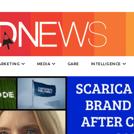
PRODOTTI
PUNTI VENDITA
CSR
STRATEGIE
ARKETING
MEDIA
GARE
INTELLIGENCE
CINEMA
DIGITALE
EDITORIA