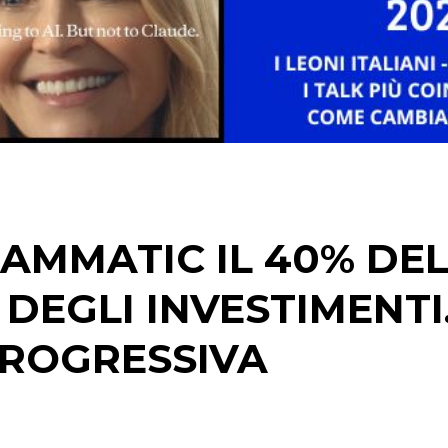
ESTERNA
RADIO / AUDIO
TV
AMMATIC IL 40% DE
DATI
 DEGLI INVESTIMENTI
RICERCHE
PROGRESSIVA
PREVISIONI/SCENARI
NORMATIVE