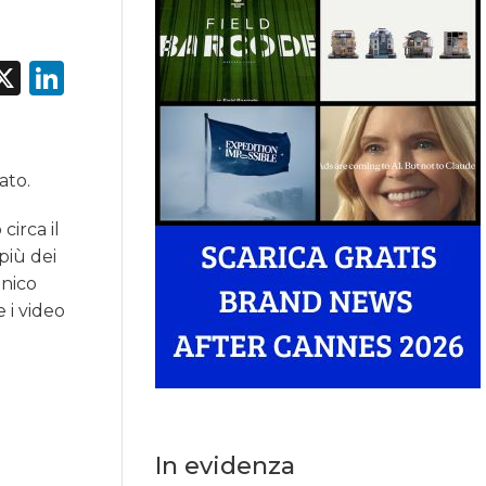
acebook
X
LinkedIn
ato.
irca il
più dei
onico
e i video
In evidenza