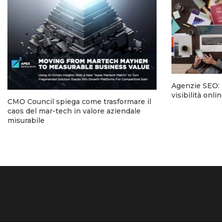
Agenzie SEO: l
visibilità onl
CMO Council spiega come trasformare il
caos del mar-tech in valore aziendale
misurabile