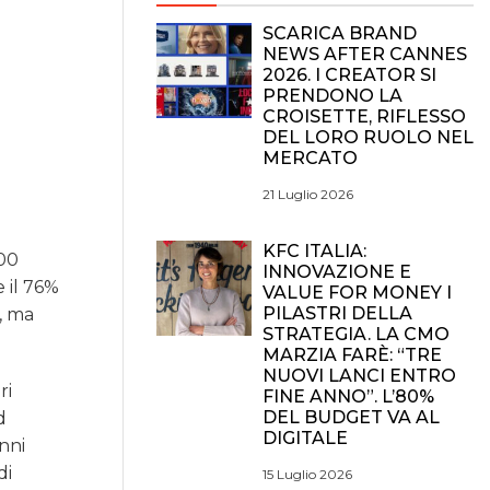
SCARICA BRAND
NEWS AFTER CANNES
2026. I CREATOR SI
PRENDONO LA
CROISETTE, RIFLESSO
DEL LORO RUOLO NEL
MERCATO
21 Luglio 2026
KFC ITALIA:
200
INNOVAZIONE E
 il 76%
VALUE FOR MONEY I
PILASTRI DELLA
, ma
STRATEGIA. LA CMO
MARZIA FARÈ: “TRE
NUOVI LANCI ENTRO
ri
FINE ANNO”. L’80%
DEL BUDGET VA AL
d
DIGITALE
nni
di
15 Luglio 2026